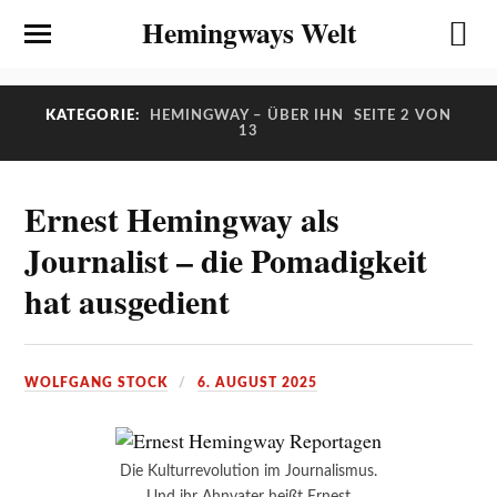
Hemingways Welt
KATEGORIE:
HEMINGWAY – ÜBER IHN
SEITE 2 VON
13
Ernest Hemingway als
Journalist – die Pomadigkeit
hat ausgedient
WOLFGANG STOCK
6. AUGUST 2025
Die Kulturrevolution im Journalismus.
Und ihr Ahnvater heißt Ernest