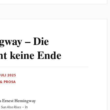
gway – Die
nt keine Ende
JULI 2025
 & PROSA
 Sun Also Rises
– in