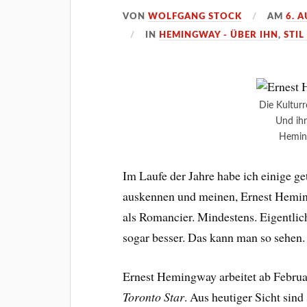
VON
WOLFGANG STOCK
AM
6. 
IN
HEMINGWAY - ÜBER IHN
,
STIL
Die Kulturr
Und ihr
Heming
Im Laufe der Jahre habe ich einige get
auskennen und meinen, Ernest Heming
als Romancier. Mindestens. Eigentlich
sogar besser. Das kann man so sehen.
Ernest Hemingway arbeitet ab Februa
Toronto Star
. Aus heutiger Sicht sin