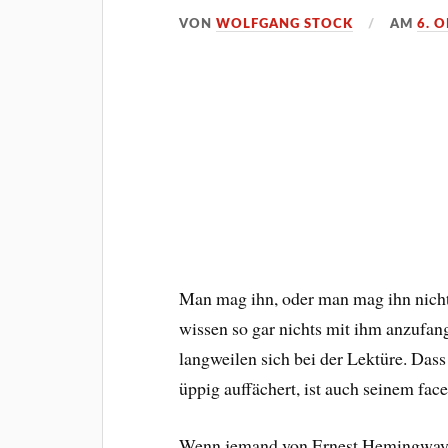
VON
WOLFGANG STOCK
AM
6. 
Man mag ihn, oder man mag ihn nicht
wissen so gar nichts mit ihm anzufan
langweilen sich bei der Lektüre. Dass
üppig auffächert, ist auch seinem fac
Wenn jemand von Ernest Hemingway spr