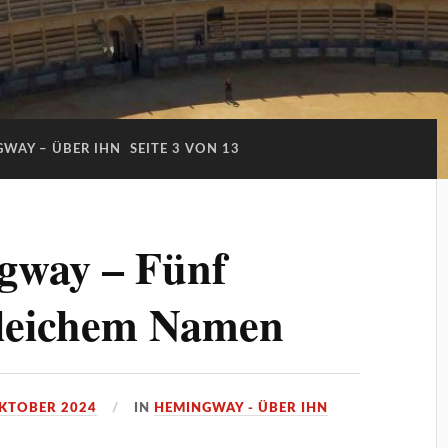
WAY – ÜBER IHN
SEITE 3 VON 13
gway – Fünf
leichem Namen
OKTOBER 2024
IN
HEMINGWAY - ÜBER IHN