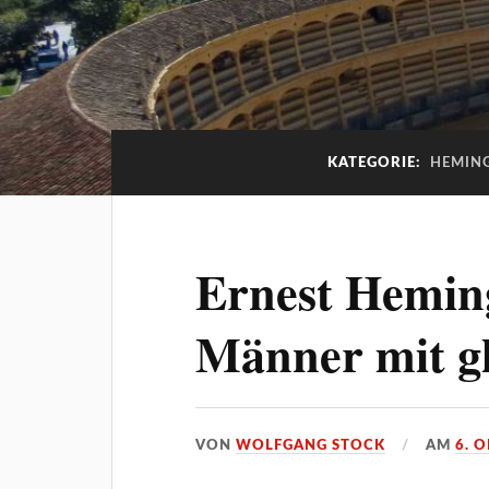
KATEGORIE:
HEMING
Ernest Hemin
Männer mit g
VON
WOLFGANG STOCK
AM
6. 