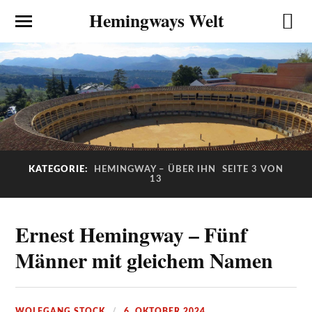
Hemingways Welt
KATEGORIE:
HEMINGWAY – ÜBER IHN
SEITE 3 VON
13
Ernest Hemingway – Fünf
Männer mit gleichem Namen
WOLFGANG STOCK
6. OKTOBER 2024