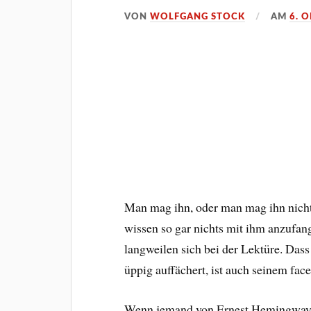
VON
WOLFGANG STOCK
AM
6. 
Man mag ihn, oder man mag ihn nicht
wissen so gar nichts mit ihm anzufan
langweilen sich bei der Lektüre. Dass
üppig auffächert, ist auch seinem fac
Wenn jemand von Ernest Hemingway spr