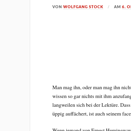
VON
WOLFGANG STOCK
AM
6. 
Man mag ihn, oder man mag ihn nicht
wissen so gar nichts mit ihm anzufan
langweilen sich bei der Lektüre. Dass
üppig auffächert, ist auch seinem fac
Wenn jemand von Ernest Hemingway spr