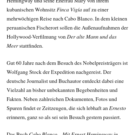
Hemingway und seine Ehefrau Mary von ihrem
kubanischen Wohnsitz
Finca Vigía
auf zu einer
mehrwöchigen Reise nach Cabo Blanco. In dem kleinen
peruanischen Fischerort sollen die Außenaufnahmen der
Hollywood-Verfilmung von
Der alte Mann und das
Meer
stattfinden.
Gut 60 Jahre nach dem Besuch des Nobelpreisträgers ist
Wolfgang Stock der Expedition nachgereist. Der
deutsche Journalist und Buchautor entdeckt dabei eine
Vielzahl an bisher unbekannten Begebenheiten und
Fakten. Neben zahlreichen Dokumenten, Fotos und
Spuren findet er Zeitzeugen, die sich lebhaft an
Ernesto
erinnern, ganz so als sei sein Besuch gestern passiert.
Das Buch
Cabo Blanco – Mit Ernest Hemingway in