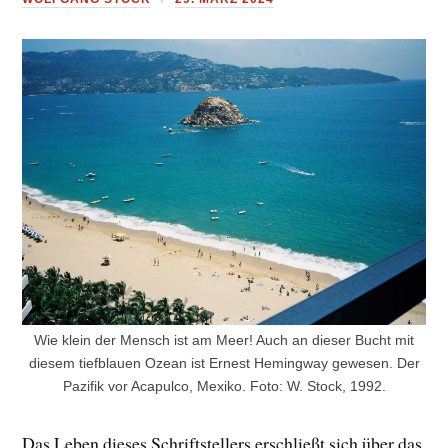
Cookie-Zustimmung verwalten
Wir verwenden Technologien wie Cookies, um Geräteinformationen zu speichern
und/oder darauf zuzugreifen. Wir tun dies, um das Surferlebnis zu verbessern und um
(nicht) personalisierte Werbung anzuzeigen. Wenn du diesen Technologien zustimmst,
können wir Daten wie das Surfverhalten oder eindeutige IDs auf dieser Website
verarbeiten. Wenn du deine Zustimmung nicht erteilst oder zurückziehst, können
bestimmte Funktionen beeinträchtigt werden.
COOKIES AKZEPTIEREN
ABLEHNEN
Wie klein der Mensch ist am Meer! Auch an dieser Bucht mit
diesem tiefblauen Ozean ist Ernest Hemingway gewesen. Der
EINSTELLUNGEN ANZEIGEN
Pazifik vor Acapulco, Mexiko. Foto: W. Stock, 1992.
Das Leben dieses Schriftstellers erschließt sich über das