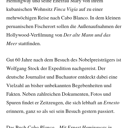
Hemingway und seine Ehefrau Mary von ihrem
kubanischen Wohnsitz
Finca Vigía
auf zu einer
mehrwöchigen Reise nach Cabo Blanco. In dem kleinen
peruanischen Fischerort sollen die Außenaufnahmen der
Hollywood-Verfilmung von
Der alte Mann und das
Meer
stattfinden.
Gut 60 Jahre nach dem Besuch des Nobelpreisträgers ist
Wolfgang Stock der Expedition nachgereist. Der
deutsche Journalist und Buchautor entdeckt dabei eine
Vielzahl an bisher unbekannten Begebenheiten und
Fakten. Neben zahlreichen Dokumenten, Fotos und
Spuren findet er Zeitzeugen, die sich lebhaft an
Ernesto
erinnern, ganz so als sei sein Besuch gestern passiert.
Das Buch
Cabo Blanco – Mit Ernest Hemingway in