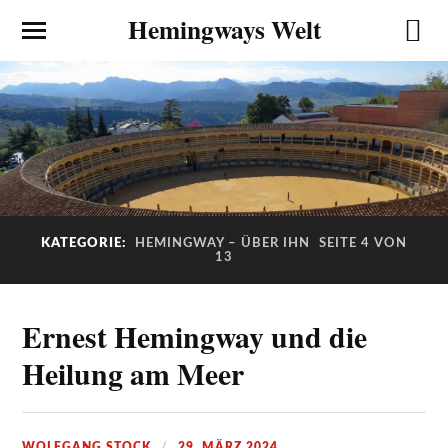
Hemingways Welt
KATEGORIE:
HEMINGWAY – ÜBER IHN
SEITE 4 VON
13
Ernest Hemingway und die
Heilung am Meer
WOLFGANG STOCK
29. MÄRZ 2024