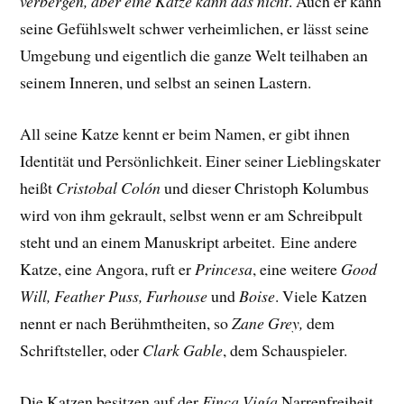
verbergen, aber eine Katze kann das nicht
. Auch er kann
seine Gefühlswelt schwer verheimlichen, er lässt seine
Umgebung und eigentlich die ganze Welt teilhaben an
seinem Inneren, und selbst an seinen Lastern.
All seine Katze kennt er beim Namen, er gibt ihnen
Identität und Persönlichkeit. Einer seiner Lieblingskater
heißt
Cristobal Colón
und dieser Christoph Kolumbus
wird von ihm gekrault, selbst wenn er am Schreibpult
steht und an einem Manuskript arbeitet.
Eine andere
Katze, eine Angora, ruft er
Princesa
, eine weitere
Good
Will, Feather Puss, Furhouse
und
Boise
. Viele Katzen
nennt er nach Berühmtheiten, so
Zane Grey,
dem
Schriftsteller, oder
Clark Gable
, dem Schauspieler.
Die Katzen besitzen auf der
Finca Vigía
Narrenfreiheit,