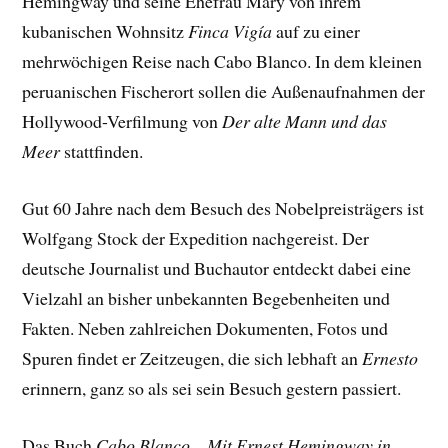
Hemingway und seine Ehefrau Mary von ihrem
kubanischen Wohnsitz
Finca Vigía
auf zu einer
mehrwöchigen Reise nach Cabo Blanco. In dem kleinen
peruanischen Fischerort sollen die Außenaufnahmen der
Hollywood-Verfilmung von
Der alte Mann und das
Meer
stattfinden.
Gut 60 Jahre nach dem Besuch des Nobelpreisträgers ist
Wolfgang Stock der Expedition nachgereist. Der
deutsche Journalist und Buchautor entdeckt dabei eine
Vielzahl an bisher unbekannten Begebenheiten und
Fakten. Neben zahlreichen Dokumenten, Fotos und
Spuren findet er Zeitzeugen, die sich lebhaft an
Ernesto
erinnern, ganz so als sei sein Besuch gestern passiert.
Das Buch
Cabo Blanco – Mit Ernest Hemingway in