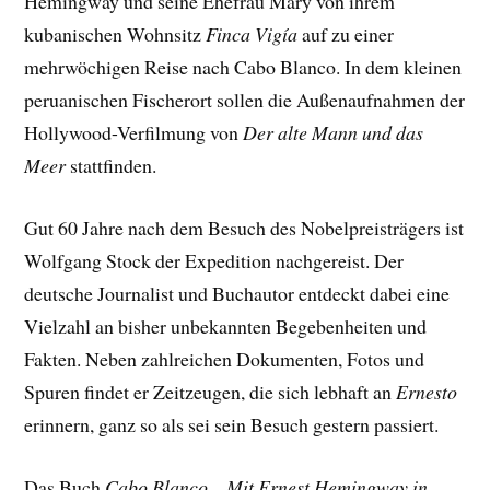
Hemingway und seine Ehefrau Mary von ihrem
kubanischen Wohnsitz
Finca Vigía
auf zu einer
mehrwöchigen Reise nach Cabo Blanco. In dem kleinen
peruanischen Fischerort sollen die Außenaufnahmen der
Hollywood-Verfilmung von
Der alte Mann und das
Meer
stattfinden.
Gut 60 Jahre nach dem Besuch des Nobelpreisträgers ist
Wolfgang Stock der Expedition nachgereist. Der
deutsche Journalist und Buchautor entdeckt dabei eine
Vielzahl an bisher unbekannten Begebenheiten und
Fakten. Neben zahlreichen Dokumenten, Fotos und
Spuren findet er Zeitzeugen, die sich lebhaft an
Ernesto
erinnern, ganz so als sei sein Besuch gestern passiert.
Das Buch
Cabo Blanco – Mit Ernest Hemingway in