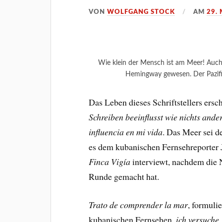
VON
WOLFGANG STOCK
AM
29.
Wie klein der Mensch ist am Meer! Auch 
Hemingway gewesen. Der Pazifi
Das Leben dieses Schriftstellers ersc
Schreiben beeinflusst wie nichts ande
influencia en mi vida
. Das Meer sei d
es dem kubanischen Fernsehreporter 
Finca Vigía
interviewt, nachdem die 
Runde gemacht hat.
Trato de comprender la mar
, formuli
kubanischen Fernsehen,
ich versuche