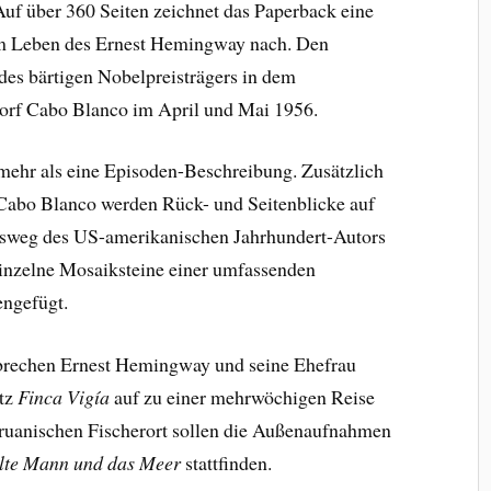
uf über 360 Seiten zeichnet das Paperback eine
m Leben des Ernest Hemingway nach. Den
es bärtigen Nobelpreisträgers in dem
orf Cabo Blanco im April und Mai 1956.
 mehr als eine Episoden-Beschreibung. Zusätzlich
 Cabo Blanco werden Rück- und Seitenblicke auf
nsweg des US-amerikanischen Jahrhundert-Autors
inzelne Mosaiksteine einer umfassenden
ngefügt.
brechen Ernest Hemingway und seine Ehefrau
tz
Finca Vigía
auf zu einer mehrwöchigen Reise
ruanischen Fischerort sollen die Außenaufnahmen
lte Mann und das Meer
stattfinden.