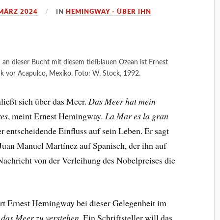
 MÄRZ 2024
IN
HEMINGWAY - ÜBER IHN
an dieser Bucht mit diesem tiefblauen Ozean ist Ernest
k vor Acapulco, Mexiko. Foto: W. Stock, 1992.
hließt sich über das Meer.
Das Meer hat mein
res
, meint Ernest Hemingway
.
La Mar es la gran
er entscheidende Einfluss auf sein Leben. Er sagt
Juan Manuel Martínez auf Spanisch, der ihn auf
Nachricht von der Verleihung des Nobelpreises die
ert Ernest Hemingway bei dieser Gelegenheit im
, das Meer zu verstehen.
Ein Schriftsteller will das