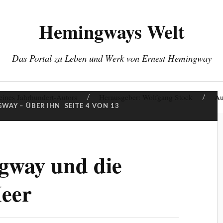
Hemingways Welt
Das Portal zu Leben und Werk von Ernest Hemingway
eines Jahrhundert-Autors
Herausgeber: Wolfgang Stock
Au
WAY – ÜBER IHN
SEITE 4 VON 13
gway und die
eer