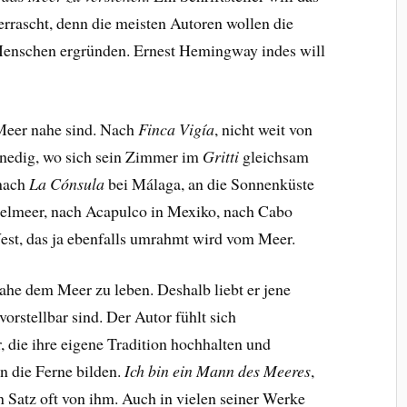
rrascht, denn die meisten Autoren wollen die
Menschen ergründen. Ernest Hemingway indes will
 Meer nahe sind. Nach
Finca Vigía
, nicht weit von
nedig, wo sich sein Zimmer im
Gritti
gleichsam
 nach
La Cónsula
bei Málaga, an die Sonnenküste
elmeer, nach Acapulco in Mexiko, nach Cabo
est, das ja ebenfalls umrahmt wird vom Meer.
ahe dem Meer zu leben. Deshalb liebt er jene
orstellbar sind. Der Autor fühlt sich
die ihre eigene Tradition hochhalten und
n die Ferne bilden.
Ich bin ein Mann des Meeres
,
n Satz oft von ihm. Auch in vielen seiner Werke