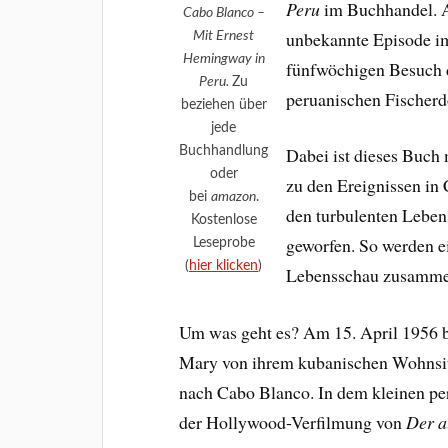
Peru
im Buchhandel. A
Cabo Blanco –
unbekannte Episode i
Mit Ernest
Hemingway in
fünfwöchigen Besuch d
Peru.
Zu
peruanischen Fischerd
beziehen über
jede
Buchhandlung
Dabei ist dieses Buch
oder
zu den Ereignissen in
bei
amazon
.
den turbulenten Lebe
Kostenlose
geworfen. So werden e
Leseprobe
(
hier klicken
)
Lebensschau zusamme
Um was geht es? Am 15. April 1956 
Mary von ihrem kubanischen Wohnsi
nach Cabo Blanco. In dem kleinen pe
der Hollywood-Verfilmung von
Der a