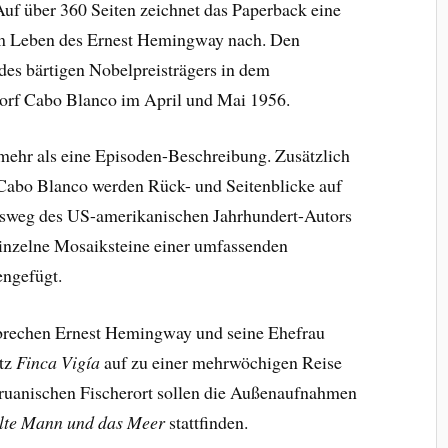
uf über 360 Seiten zeichnet das Paperback eine
m Leben des Ernest Hemingway nach. Den
es bärtigen Nobelpreisträgers in dem
orf Cabo Blanco im April und Mai 1956.
 mehr als eine Episoden-Beschreibung. Zusätzlich
 Cabo Blanco werden Rück- und Seitenblicke auf
nsweg des US-amerikanischen Jahrhundert-Autors
inzelne Mosaiksteine einer umfassenden
ngefügt.
brechen Ernest Hemingway und seine Ehefrau
tz
Finca Vigía
auf zu einer mehrwöchigen Reise
ruanischen Fischerort sollen die Außenaufnahmen
lte Mann und das Meer
stattfinden.