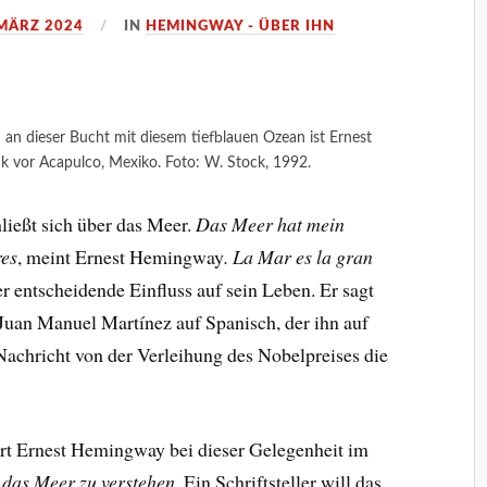
 MÄRZ 2024
IN
HEMINGWAY - ÜBER IHN
an dieser Bucht mit diesem tiefblauen Ozean ist Ernest
k vor Acapulco, Mexiko. Foto: W. Stock, 1992.
hließt sich über das Meer.
Das Meer hat mein
res
, meint Ernest Hemingway
.
La Mar es la gran
er entscheidende Einfluss auf sein Leben. Er sagt
Juan Manuel Martínez auf Spanisch, der ihn auf
Nachricht von der Verleihung des Nobelpreises die
ert Ernest Hemingway bei dieser Gelegenheit im
, das Meer zu verstehen.
Ein Schriftsteller will das