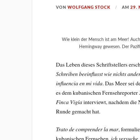
VON
WOLFGANG STOCK
AM
29.
Wie klein der Mensch ist am Meer! Auch 
Hemingway gewesen. Der Pazifi
Das Leben dieses Schriftstellers ersc
Schreiben beeinflusst wie nichts ande
influencia en mi vida
. Das Meer sei d
es dem kubanischen Fernsehreporter 
Finca Vigía
interviewt, nachdem die 
Runde gemacht hat.
Trato de comprender la mar
, formuli
kubanischen Fernsehen,
ich versuche