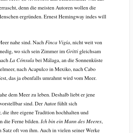
rrascht, denn die meisten Autoren wollen die
Menschen ergründen. Ernest Hemingway indes will
 Meer nahe sind. Nach
Finca Vigía
, nicht weit von
nedig, wo sich sein Zimmer im
Gritti
gleichsam
 nach
La Cónsula
bei Málaga, an die Sonnenküste
elmeer, nach Acapulco in Mexiko, nach Cabo
est, das ja ebenfalls umrahmt wird vom Meer.
ahe dem Meer zu leben. Deshalb liebt er jene
orstellbar sind. Der Autor fühlt sich
die ihre eigene Tradition hochhalten und
n die Ferne bilden.
Ich bin ein Mann des Meeres
,
n Satz oft von ihm. Auch in vielen seiner Werke