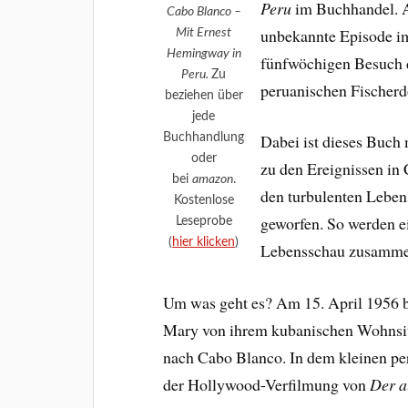
Peru
im Buchhandel. A
Cabo Blanco –
unbekannte Episode i
Mit Ernest
Hemingway in
fünfwöchigen Besuch d
Peru.
Zu
peruanischen Fischerd
beziehen über
jede
Buchhandlung
Dabei ist dieses Buch
oder
zu den Ereignissen in
bei
amazon
.
den turbulenten Lebe
Kostenlose
geworfen. So werden e
Leseprobe
(
hier klicken
)
Lebensschau zusamme
Um was geht es? Am 15. April 1956 
Mary von ihrem kubanischen Wohnsi
nach Cabo Blanco. In dem kleinen pe
der Hollywood-Verfilmung von
Der a