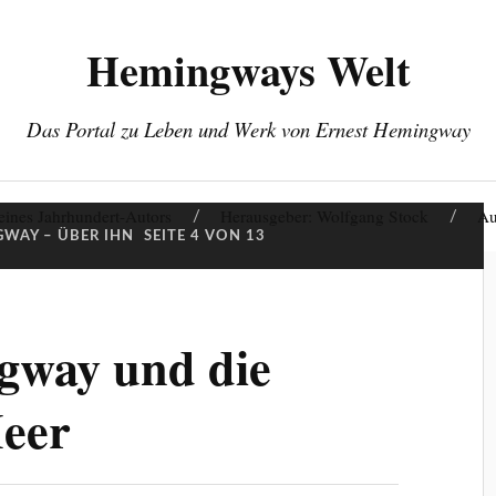
Hemingways Welt
Das Portal zu Leben und Werk von Ernest Hemingway
eines Jahrhundert-Autors
Herausgeber: Wolfgang Stock
Au
WAY – ÜBER IHN
SEITE 4 VON 13
gway und die
eer