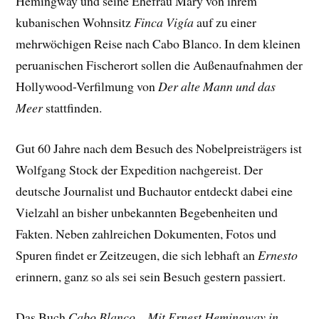
Hemingway und seine Ehefrau Mary von ihrem
kubanischen Wohnsitz
Finca Vigía
auf zu einer
mehrwöchigen Reise nach Cabo Blanco. In dem kleinen
peruanischen Fischerort sollen die Außenaufnahmen der
Hollywood-Verfilmung von
Der alte Mann und das
Meer
stattfinden.
Gut 60 Jahre nach dem Besuch des Nobelpreisträgers ist
Wolfgang Stock der Expedition nachgereist. Der
deutsche Journalist und Buchautor entdeckt dabei eine
Vielzahl an bisher unbekannten Begebenheiten und
Fakten. Neben zahlreichen Dokumenten, Fotos und
Spuren findet er Zeitzeugen, die sich lebhaft an
Ernesto
erinnern, ganz so als sei sein Besuch gestern passiert.
Das Buch
Cabo Blanco – Mit Ernest Hemingway in