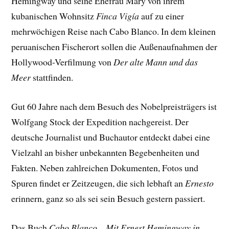
Hemingway und seine Ehefrau Mary von ihrem
kubanischen Wohnsitz
Finca Vigía
auf zu einer
mehrwöchigen Reise nach Cabo Blanco. In dem kleinen
peruanischen Fischerort sollen die Außenaufnahmen der
Hollywood-Verfilmung von
Der alte Mann und das
Meer
stattfinden.
Gut 60 Jahre nach dem Besuch des Nobelpreisträgers ist
Wolfgang Stock der Expedition nachgereist. Der
deutsche Journalist und Buchautor entdeckt dabei eine
Vielzahl an bisher unbekannten Begebenheiten und
Fakten. Neben zahlreichen Dokumenten, Fotos und
Spuren findet er Zeitzeugen, die sich lebhaft an
Ernesto
erinnern, ganz so als sei sein Besuch gestern passiert.
Das Buch
Cabo Blanco – Mit Ernest Hemingway in