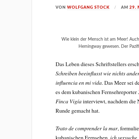
VON
WOLFGANG STOCK
AM
29.
Wie klein der Mensch ist am Meer! Auch 
Hemingway gewesen. Der Pazifi
Das Leben dieses Schriftstellers ersc
Schreiben beeinflusst wie nichts ande
influencia en mi vida
. Das Meer sei d
es dem kubanischen Fernsehreporter 
Finca Vigía
interviewt, nachdem die 
Runde gemacht hat.
Trato de comprender la mar
, formuli
kubanischen Fernsehen,
ich versuche