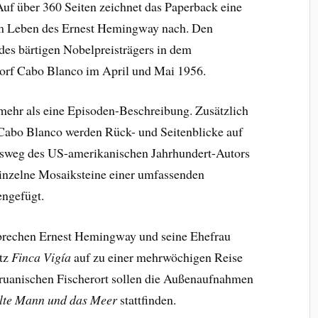
uf über 360 Seiten zeichnet das Paperback eine
m Leben des Ernest Hemingway nach. Den
es bärtigen Nobelpreisträgers in dem
orf Cabo Blanco im April und Mai 1956.
 mehr als eine Episoden-Beschreibung. Zusätzlich
 Cabo Blanco werden Rück- und Seitenblicke auf
nsweg des US-amerikanischen Jahrhundert-Autors
inzelne Mosaiksteine einer umfassenden
ngefügt.
brechen Ernest Hemingway und seine Ehefrau
tz
Finca Vigía
auf zu einer mehrwöchigen Reise
ruanischen Fischerort sollen die Außenaufnahmen
lte Mann und das Meer
stattfinden.