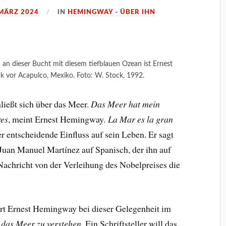
 MÄRZ 2024
IN
HEMINGWAY - ÜBER IHN
an dieser Bucht mit diesem tiefblauen Ozean ist Ernest
k vor Acapulco, Mexiko. Foto: W. Stock, 1992.
hließt sich über das Meer.
Das Meer hat mein
res
, meint Ernest Hemingway
.
La Mar es la gran
er entscheidende Einfluss auf sein Leben. Er sagt
Juan Manuel Martínez auf Spanisch, der ihn auf
Nachricht von der Verleihung des Nobelpreises die
ert Ernest Hemingway bei dieser Gelegenheit im
, das Meer zu verstehen.
Ein Schriftsteller will das