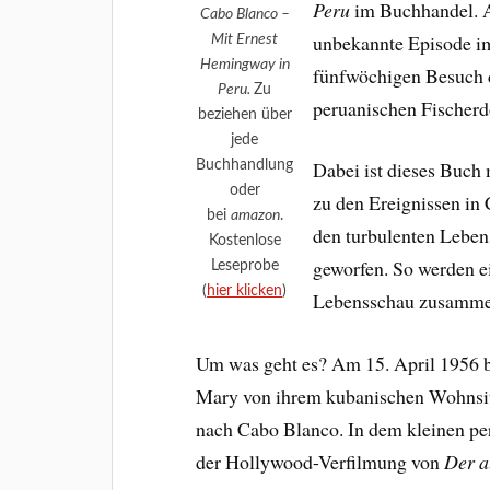
Peru
im Buchhandel. A
Cabo Blanco –
unbekannte Episode i
Mit Ernest
Hemingway in
fünfwöchigen Besuch d
Peru.
Zu
peruanischen Fischerd
beziehen über
jede
Buchhandlung
Dabei ist dieses Buch
oder
zu den Ereignissen in
bei
amazon
.
den turbulenten Lebe
Kostenlose
geworfen. So werden e
Leseprobe
(
hier klicken
)
Lebensschau zusamme
Um was geht es? Am 15. April 1956 
Mary von ihrem kubanischen Wohnsi
nach Cabo Blanco. In dem kleinen pe
der Hollywood-Verfilmung von
Der a