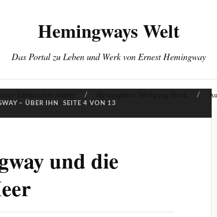
Hemingways Welt
Das Portal zu Leben und Werk von Ernest Hemingway
eines Jahrhundert-Autors
Herausgeber: Wolfgang Stock
Au
WAY – ÜBER IHN
SEITE 4 VON 13
gway und die
eer