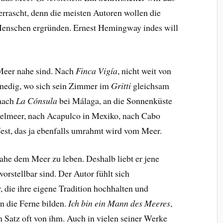
rrascht, denn die meisten Autoren wollen die
Menschen ergründen. Ernest Hemingway indes will
 Meer nahe sind. Nach
Finca Vigía
, nicht weit von
nedig, wo sich sein Zimmer im
Gritti
gleichsam
 nach
La Cónsula
bei Málaga, an die Sonnenküste
elmeer, nach Acapulco in Mexiko, nach Cabo
est, das ja ebenfalls umrahmt wird vom Meer.
ahe dem Meer zu leben. Deshalb liebt er jene
orstellbar sind. Der Autor fühlt sich
die ihre eigene Tradition hochhalten und
n die Ferne bilden.
Ich bin ein Mann des Meeres
,
n Satz oft von ihm. Auch in vielen seiner Werke