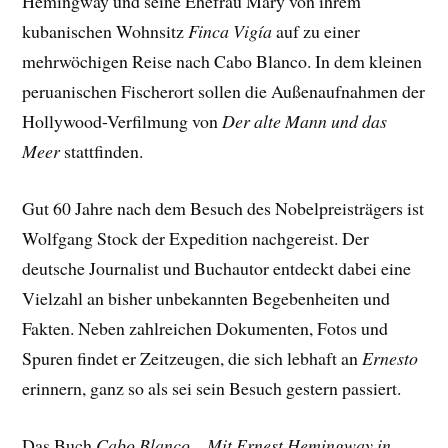
Hemingway und seine Ehefrau Mary von ihrem
kubanischen Wohnsitz
Finca Vigía
auf zu einer
mehrwöchigen Reise nach Cabo Blanco. In dem kleinen
peruanischen Fischerort sollen die Außenaufnahmen der
Hollywood-Verfilmung von
Der alte Mann und das
Meer
stattfinden.
Gut 60 Jahre nach dem Besuch des Nobelpreisträgers ist
Wolfgang Stock der Expedition nachgereist. Der
deutsche Journalist und Buchautor entdeckt dabei eine
Vielzahl an bisher unbekannten Begebenheiten und
Fakten. Neben zahlreichen Dokumenten, Fotos und
Spuren findet er Zeitzeugen, die sich lebhaft an
Ernesto
erinnern, ganz so als sei sein Besuch gestern passiert.
Das Buch
Cabo Blanco – Mit Ernest Hemingway in