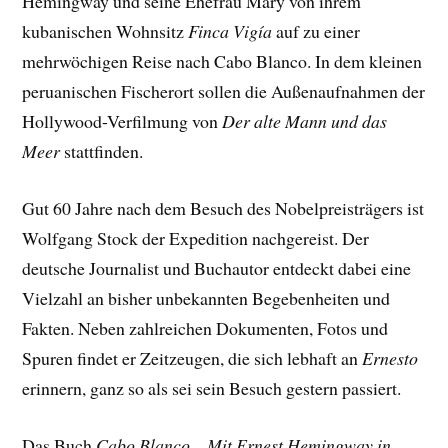
Hemingway und seine Ehefrau Mary von ihrem
kubanischen Wohnsitz
Finca Vigía
auf zu einer
mehrwöchigen Reise nach Cabo Blanco. In dem kleinen
peruanischen Fischerort sollen die Außenaufnahmen der
Hollywood-Verfilmung von
Der alte Mann und das
Meer
stattfinden.
Gut 60 Jahre nach dem Besuch des Nobelpreisträgers ist
Wolfgang Stock der Expedition nachgereist. Der
deutsche Journalist und Buchautor entdeckt dabei eine
Vielzahl an bisher unbekannten Begebenheiten und
Fakten. Neben zahlreichen Dokumenten, Fotos und
Spuren findet er Zeitzeugen, die sich lebhaft an
Ernesto
erinnern, ganz so als sei sein Besuch gestern passiert.
Das Buch
Cabo Blanco – Mit Ernest Hemingway in