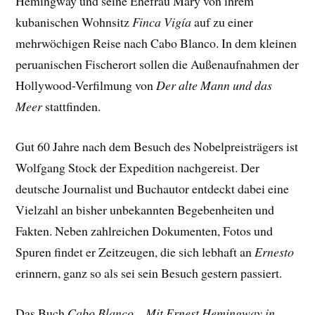
Hemingway und seine Ehefrau Mary von ihrem
kubanischen Wohnsitz
Finca Vigía
auf zu einer
mehrwöchigen Reise nach Cabo Blanco. In dem kleinen
peruanischen Fischerort sollen die Außenaufnahmen der
Hollywood-Verfilmung von
Der alte Mann und das
Meer
stattfinden.
Gut 60 Jahre nach dem Besuch des Nobelpreisträgers ist
Wolfgang Stock der Expedition nachgereist. Der
deutsche Journalist und Buchautor entdeckt dabei eine
Vielzahl an bisher unbekannten Begebenheiten und
Fakten. Neben zahlreichen Dokumenten, Fotos und
Spuren findet er Zeitzeugen, die sich lebhaft an
Ernesto
erinnern, ganz so als sei sein Besuch gestern passiert.
Das Buch
Cabo Blanco – Mit Ernest Hemingway in