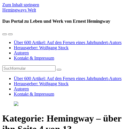
Zum Inhalt springen
Hemingways Welt
Das Portal zu Leben und Werk von Ernest Hemingway
Mobil-
Suchfeld
Menü
umschalten
Über 600 Artikel: Auf den Fersen eines Jahrhundert-Autors
umschalten
Herausgeber: Wolfgang Stock
Autoren
Kontakt & Impressum
Suchen
Über 600 Artikel: Auf den Fersen eines Jahrhundert-Autors
Herausgeber: Wolfgang Stock
Autoren
Kontakt & Impressum
Kategorie:
Hemingway – über
ihn
Seite 4 von 13