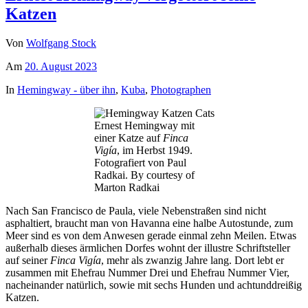
Katzen
Von
Wolfgang Stock
Am
20. August 2023
In
Hemingway - über ihn
,
Kuba
,
Photographen
Ernest Hemingway mit
einer Katze auf
Finca
Vigía
, im Herbst 1949.
Fotografiert von Paul
Radkai. By courtesy of
Marton Radkai
Nach San Francisco de Paula, viele Nebenstraßen sind nicht
asphaltiert, braucht man von Havanna eine halbe Autostunde, zum
Meer sind es von dem Anwesen gerade einmal zehn Meilen. Etwas
außerhalb dieses ärmlichen Dorfes wohnt der illustre Schriftsteller
auf seiner
Finca Vigía
, mehr als zwanzig Jahre lang. Dort lebt er
zusammen mit Ehefrau Nummer Drei und Ehefrau Nummer Vier,
nacheinander natürlich, sowie mit sechs Hunden und achtunddreißig
Katzen.