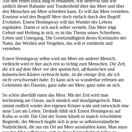
Auf den ersten Blick mag es erstaunen, wie liebevoll und wie
zärtlich dieser Rabauke und Trunkenbold über das Meer und über
den Menschen am Meer schreiben kann. Er will das Meer verstehen.
Ersetzen wird den Begriff
Meer
doch einfach durch den Begriff
Evolution
. Ernest Hemingway will das Wunder des Lebens
ergründen. Damit er sich auch selber versteht. Das Meer trägt
Geburt und Heilung in sich, es ist das Thema seines Schreibens.
Leben und Untergang. Die Gesetzmäßigkeit dieses Kreislaufes der
Natur, das Werden und Vergehen, das will er enträtseln und
verstehen.
Ernest Hemingway selbst wird am Meer ein anderer Mensch,
vielleicht wird er hier auch erst so richtig zum Menschen.
Die Zeit,
die ich auf dem Meer vor den spanischen, afrikanischen und
kubanischen Küsten verbracht habe, ist die einzige Zeit, die ich
nicht verschwendet habe
.
Er
kann sich so wunderbar erfreuen am
Geheimnis des Daseins, ganz nahe am Meer, ganz nahe an sich.
So schön überfällt einen das Meer. Mit der Zeit wird man
leichtsinnig am Ozean, auch sinnlich und draufgängerisch. Man
nimmt endlich wieder den eigenen Körper wahr und entwickelt eine
neue Lust am Leben. D
eshalb fühlt sich Ernest Hemingway auf
Kuba so wohl. Die Glut der Sonne kitzelt so manch verschüttete
Begierde, der Mensch begibt sich in jene so selbstverständliche
Natürlichkeit, die nur ein Ort am Meer ausstrahlen kann. Man muss