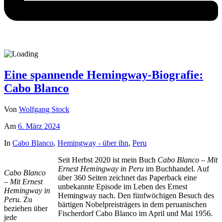
Eine spannende Hemingway-Biografie:
Cabo Blanco
Von
Wolfgang Stock
Am
6. März 2024
In
Cabo Blanco
,
Hemingway - über ihn
,
Peru
Seit Herbst 2020 ist mein Buch
Cabo Blanco – Mit
Ernest Hemingway in Peru
im Buchhandel. Auf
Cabo Blanco
über 360 Seiten zeichnet das Paperback eine
– Mit Ernest
unbekannte Episode im Leben des Ernest
Hemingway in
Hemingway nach. Den fünfwöchigen Besuch des
Peru.
Zu
bärtigen Nobelpreisträgers in dem peruanischen
beziehen über
Fischerdorf Cabo Blanco im April und Mai 1956.
jede