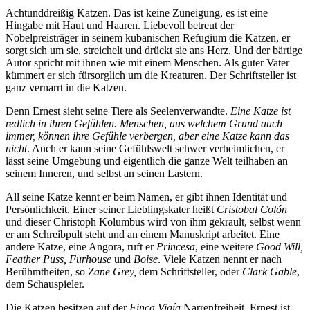
Achtunddreißig Katzen. Das ist keine Zuneigung, es ist eine
Hingabe mit Haut und Haaren. Liebevoll betreut der
Nobelpreisträger in seinem kubanischen Refugium die Katzen, er
sorgt sich um sie, streichelt und drückt sie ans Herz. Und der bärtige
Autor spricht mit ihnen wie mit einem Menschen. Als guter Vater
kümmert er sich fürsorglich um die Kreaturen. Der Schriftsteller ist
ganz vernarrt in die Katzen.
Denn Ernest sieht seine Tiere als Seelenverwandte.
Eine Katze ist
redlich in ihren Gefühlen. Menschen, aus welchem Grund auch
immer, können ihre Gefühle verbergen, aber eine Katze kann das
nicht
. Auch er kann seine Gefühlswelt schwer verheimlichen, er
lässt seine Umgebung und eigentlich die ganze Welt teilhaben an
seinem Inneren, und selbst an seinen Lastern.
All seine Katze kennt er beim Namen, er gibt ihnen Identität und
Persönlichkeit. Einer seiner Lieblingskater heißt
Cristobal Colón
und dieser Christoph Kolumbus wird von ihm gekrault, selbst wenn
er am Schreibpult steht und an einem Manuskript arbeitet.
Eine
andere Katze, eine Angora, ruft er
Princesa
, eine weitere
Good Will,
Feather Puss, Furhouse
und
Boise
. Viele Katzen nennt er nach
Berühmtheiten, so
Zane Grey,
dem Schriftsteller, oder
Clark Gable
,
dem Schauspieler.
Die Katzen besitzen auf der
Finca Vigía
Narrenfreiheit, Ernest ist