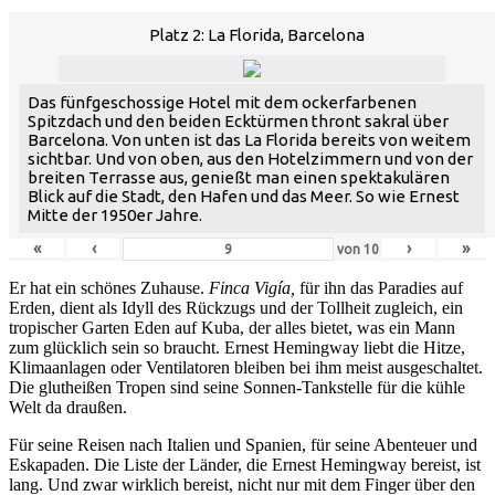
Platz 2: La Florida, Barcelona
Das fünfgeschossige Hotel mit dem ockerfarbenen
Spitzdach und den beiden Ecktürmen thront sakral über
Barcelona. Von unten ist das La Florida bereits von weitem
sichtbar. Und von oben, aus den Hotelzimmern und von der
breiten Terrasse aus, genießt man einen spektakulären
Blick auf die Stadt, den Hafen und das Meer. So wie Ernest
Mitte der 1950er Jahre.
«
‹
›
»
von
10
Er hat ein schönes Zuhause.
Finca Vigía,
für ihn das Paradies auf
Erden, dient als Idyll des Rückzugs und der Tollheit zugleich, ein
tropischer Garten Eden auf Kuba, der alles bietet, was ein Mann
zum glücklich sein so braucht. Ernest Hemingway liebt die Hitze,
Klimaanlagen oder Ventilatoren bleiben bei ihm meist ausgeschaltet.
Die glutheißen Tropen sind seine Sonnen-Tankstelle für die kühle
Welt da draußen.
Für seine Reisen nach Italien und Spanien, für seine Abenteuer und
Eskapaden. Die Liste der Länder, die Ernest Hemingway bereist, ist
lang. Und zwar wirklich bereist, nicht nur mit dem Finger über den