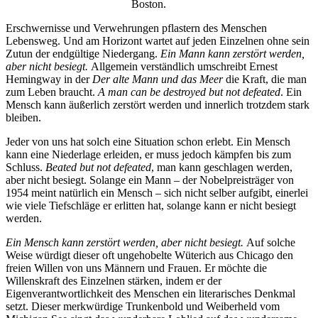
Boston.
Erschwernisse und Verwehrungen pflastern des Menschen
Lebensweg. Und am Horizont wartet auf jeden Einzelnen ohne sein
Zutun der endgültige Niedergang.
Ein Mann kann zerstört werden,
aber nicht besiegt.
Allgemein verständlich umschreibt Ernest
Hemingway in der
Der alte Mann und das Meer
die Kraft, die man
zum Leben braucht.
A man can be destroyed but not defeated
. Ein
Mensch kann äußerlich zerstört werden und innerlich trotzdem stark
bleiben.
Jeder von uns hat solch eine Situation schon erlebt. Ein Mensch
kann eine Niederlage erleiden, er muss jedoch kämpfen bis zum
Schluss.
Beated but not defeated
, man kann geschlagen werden,
aber nicht besiegt. Solange ein Mann – der Nobelpreisträger von
1954 meint natürlich ein Mensch – sich nicht selber aufgibt, einerlei
wie viele Tiefschläge er erlitten hat, solange kann er nicht besiegt
werden.
Ein Mensch kann zerstört werden, aber nicht besiegt.
Auf solche
Weise würdigt dieser oft ungehobelte Wüterich aus Chicago den
freien Willen von uns Männern und Frauen. Er möchte die
Willenskraft des Einzelnen stärken, indem er der
Eigenverantwortlichkeit des Menschen ein literarisches Denkmal
setzt. Dieser merkwürdige Trunkenbold und Weiberheld vom