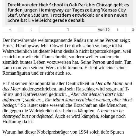
Direkt von der High School in Oak Park bei Chicago geht es
für den jungen Hemingway zur Tageszeitung 'Kansas City
Star'. Ohne Studium. Trotzdem entwickelt er einen neuen
Schreibstil. Vielleicht gerade deshalb.
«
‹
›
»
von
10
Der fortwährende weltumspannende Radau um seine Person zeigt:
Ernest Hemingway lebt. Obwohl er doch schon so lange tot ist.
Wahrscheinlich ist dieser Mann deshalb nicht kaputtzukriegen, weil
er nicht nur wie ein Titan schreibt, sondern weil er zudem ein
ziemlich buntes Leben vorzuweisen hat. Seine Person und sein Tun
kann man von seinem Werk nicht trennen. Er lebt wie eine seiner
Romanfiguren und er stirbt auch so.
Er hat seinen Standpunkt in aller Deutlichkeit in
Der alte Mann und
das Meer
niedergeschrieben, und sein Ratschlag wird sogar auf T-
Shirts und Kaffeetassen gedruckt.
„Aber der Mensch darf nicht
aufgeben“, sagte er. „Ein Mann kann vernichtet werden, aber nicht
besiegt.“
So lautet seine wesentliche Botschaft an alle Menschen,
die gegen die Widrigkeiten des Lebens kämpfen.
A man can be
destroyed but not defeated.
Auch er wird kämpfen, solange noch
Hoffnung da ist.
Warum hat dieser Nobelpreisträger von 1954 solch tiefe Spuren