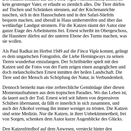
kein gestrenger Vater, er erlaubt so ziemlich alles. Die Tiere dürfen
auf Tischen und Schränken streunen, auf der Küchenanrichte
naschen, sich in den Hausschuhen und in den Safari-Stiefeln
bequem machen, und überall in Haus umherstreifen und über das
weitläufige Landgut stromern. Für die Katzen räumt der Autor eine
ganze Etage des Arbeitsturms frei. Ernest schreibt im Obergeschoss,
die Haustiere dürfen auf der unteren Ebene des Turms machen, was
sie wollen.
Als Paul Radkai im Herbst 1949 auf die
Finca Vigía
kommt, gelingt
es dem ungarischen Fotografen, die Liebe Hemingways zu seinen
Tieren wunderbar einzufangen. Der
Schriftsteller spielt mit den
Katzen und die Fotos von der Farm
zeigen einen ausgeglichen und
doch melancholischen Ernest inmitten der heilen Landschaft. Die
Tiere und der Mensch als Schöpfung der Natur, in Verbundenheit.
Dennoch bemerkt man eine zerbrechliche Gemütslage über diesen
Momentaufnahmen aus dem tropischen Paradies. Wo das Leben ist,
da lauert auch der Tod. Ernest wird seit Jahren von depressiven
Schüben übermannt, da fällt er innerlich in sich zusammen, und
auch der Alkohol vermag ihn immer weniger zu trösten. Die Katzen
sind seine Medizin. Nur die Katzen, in ihrer Unbekümmertheit, frei
von Sorgen, schenken dem Autor kurze Augenblicke des Glücks.
Den Katzenfriedhof auf dem Anwesen, versteckt hinter den