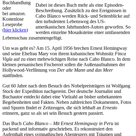
Buchhandlung
Dabei ist dieses Buch mehr als eine Episoden-
oder
Beschreibung. Zusätzlich zu den Ereignissen in
bei
amazon
.
Cabo Blanco werden Rück- und Seitenblicke auf
Kostenlose
den turbulenten Lebensweg des US-
Leseprobe
amerikanischen Jahrhundert-Autors geworfen. So
(
hier klicken
)
werden einzelne Mosaiksteine einer umfassenden
Lebensschau zusammengefügt.
Um was geht es? Am 15. April 1956 brechen Ernest Hemingway
und seine Ehefrau Mary von ihrem kubanischen Wohnsitz
Finca
Vigía
auf zu einer mehrwöchigen Reise nach Cabo Blanco. In dem
kleinen peruanischen Fischerort sollen die Außenaufnahmen der
Hollywood-Verfilmung von
Der alte Mann und das Meer
stattfinden.
Gut 60 Jahre nach dem Besuch des Nobelpreisträgers ist Wolfgang
Stock der Expedition nachgereist. Der deutsche Journalist und
Buchautor entdeckt dabei eine Vielzahl an bisher unbekannten
Begebenheiten und Fakten. Neben zahlreichen Dokumenten, Fotos
und Spuren findet er Zeitzeugen, die sich lebhaft an
Ernesto
erinnern, ganz so als sei sein Besuch gestern passiert.
Das Buch
Cabo Blanco – Mit Ernest Hemingway in Peru
ist
packend und informativ geschrieben. Es rekonstruiert den
Aufenthalt eines sympathischen Abenteurers mit Träumen und