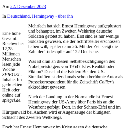
Am
22. Dezember 2023
In
Deutschland
,
Hemingway - über ihn
Mehrfach hat sich Ernest Hemingway aufgeplustert
und behauptet, im Zweiten Weltkrieg deutsche
Eine hohe
Soldaten getötet zu haben. Erst sind es nur wenige
Gesamt-
Soldaten gewesen, die der Schriftsteller erschossen
Reichweite:
haben will, später dann 26. Mit der Zeit steigt die
12,28
Zahl der Todesopfer auf 122 Deutsche.
Millionen
Menschen
Was ist dran an diesen Selbstbezichtigungen des
lesen jede
Nobelpreisträgers von 1954? Ist es Realität oder
Woche
Fiktion? Das sind die Fakten: Bei den US-
SPIEGEL
-
Streitkräften ist der damals schon berühmte Autor als
Inhalte. Im
Pressekorrespondent für die Zeitschrift
Collier’s
gedruckten
akkreditiert gewesen.
Heft oder
online auf
Nach der Landung in der Normandie ist Ernest
spiegel.de
.
Hemingway der US-Army über Paris bis an die
Westfront gefolgt. Dort, in der Schnee-Eifel und im
Hürtgenwald bei Aachen wird er Augenzeuge der blutigsten
Schlacht des Zweiten Weltkriegs.
Doch hat Ernest Hemingway im Krieg gegen die deutsche