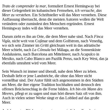
Trato de comprender la mar
, formuliert Ernest Hemingway bei
dieser Gelegenheit im kubanischen Fernsehen,
ich versuche, das
Meer zu verstehen.
Ein Schriftsteller will das Meer verstehen. Diese
Auffassung überrascht, denn die meisten Autoren wollen die Welt
verändern oder zumindest den Menschen ergründen. Ernest
Hemingway indes will das Meer verstehen.
Darum zieht es ihn an Orte, die dem Meer nahe sind. Nach
Finca
Vigía
, nicht weit von Cojímar und dem Golfstrom, nach Venedig,
wo sich sein Zimmer im
Gritti
gleichsam weit in das adriatische
Meer schiebt, nach
La Cónsula
bei Málaga, an die Sonnenküste
Andalusiens, nach Barcelona am Mittelmeer, nach Acapulco in
Mexiko, nach Cabo Blanco am Pazifik Perus, nach Key West, das ja
ebenfalls umrahmt wird vom Meer.
Sein Wunsch ist immer und überall, nahe dem Meer zu leben.
Deshalb liebt er jene Landstriche, die ohne das Meer nicht
vorstellbar sind. Der Autor fühlt sich angenommen in den Städten
am Meer, die ihre eigene Tradition hochhalten und dennoch den
offenen Brückenschlag in die Ferne bilden.
Ich bin ein Mann des
Meeres
, pflegt er zu sagen und man hört diesen Satz oft von ihm.
Auch in vielen seiner Werke singt er das Loblied auf das große
Meer.