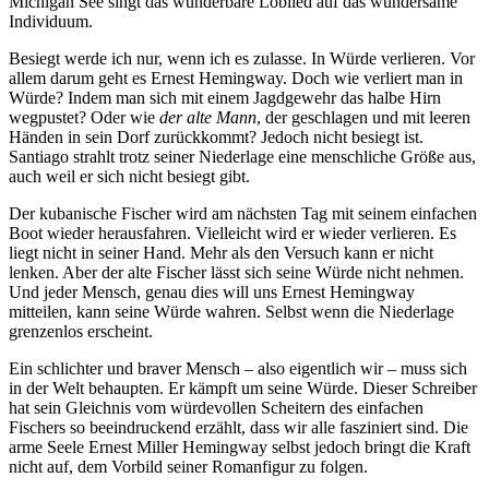
Michigan See singt das wunderbare Loblied auf das wundersame
Individuum.
Besiegt werde ich nur, wenn ich es zulasse. In Würde verlieren. Vor
allem darum geht es Ernest Hemingway. Doch wie verliert man in
Würde?
Indem man sich mit einem Jagdgewehr das halbe Hirn
wegpustet? Oder
wie
der alte Mann
, der geschlagen und mit leeren
Händen in sein Dorf zurückkommt? Jedoch nicht besiegt ist.
Santiago strahlt trotz seiner Niederlage eine menschliche Größe aus,
auch weil er sich nicht besiegt gibt.
Der kubanische Fischer wird am nächsten Tag mit seinem einfachen
Boot wieder herausfahren. Vielleicht wird er wieder verlieren. Es
liegt nicht in seiner Hand. Mehr als den Versuch kann er nicht
lenken. Aber der alte Fischer lässt sich seine Würde nicht nehmen.
Und jeder Mensch, genau dies will uns Ernest Hemingway
mitteilen, kann seine Würde wahren. Selbst wenn die Niederlage
grenzenlos erscheint.
Ein schlichter und braver Mensch – also eigentlich wir – muss sich
in der Welt behaupten. Er kämpft um seine Würde. Dieser Schreiber
hat sein Gleichnis vom würdevollen Scheitern des einfachen
Fischers so beeindruckend erzählt, dass wir alle fasziniert sind. Die
arme Seele Ernest Miller Hemingway selbst jedoch bringt die Kraft
nicht auf, dem Vorbild seiner Romanfigur zu folgen.