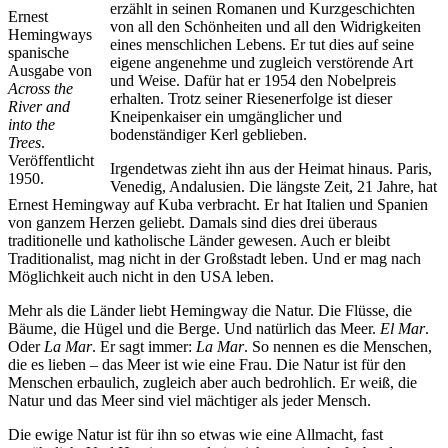
erzählt in seinen Romanen und Kurzgeschichten
Ernest
von all den Schönheiten und all den Widrigkeiten
Hemingways
eines menschlichen Lebens. Er tut dies auf seine
spanische
eigene angenehme und zugleich verstörende Art
Ausgabe von
und Weise. Dafür hat er 1954 den Nobelpreis
Across the
erhalten. Trotz seiner Riesenerfolge ist dieser
River and
Kneipenkaiser ein umgänglicher und
into the
bodenständiger Kerl geblieben.
Trees
.
Veröffentlicht
Irgendetwas zieht ihn aus der Heimat hinaus. Paris,
1950.
Venedig, Andalusien. Die längste Zeit, 21 Jahre, hat
Ernest Hemingway auf Kuba verbracht. Er hat Italien und Spanien
von ganzem Herzen geliebt. Damals sind dies drei überaus
traditionelle und katholische Länder gewesen. Auch er bleibt
Traditionalist, mag nicht in der Großstadt leben. Und er mag nach
Möglichkeit auch nicht in den USA leben.
Mehr als die Länder liebt Hemingway die Natur. Die Flüsse, die
Bäume, die Hügel und die Berge. Und natürlich das Meer.
El Mar
.
Oder
La Mar
. Er sagt immer:
La Mar
. So nennen es die Menschen,
die es lieben – das Meer ist wie eine Frau. Die Natur ist für den
Menschen erbaulich, zugleich aber auch bedrohlich. Er weiß, die
Natur und das Meer sind viel mächtiger als jeder Mensch.
Die ewige Natur ist für ihn so etwas wie eine Allmacht, fast