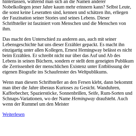
hinterlassen, während man sich an die Namen anderer
Nobelkollegen jener Jahre kaum mehr erinnern kann? Selbst Leute,
die sonst keine Leseratten sind, kennen und schätzen ihn, erliegen
der Faszination seiner Stories und seines Lebens.
Dieser
Schriftsteller ist fasziniert vom Menschen und die Menschen von
ihm.
Das macht den Unterschied zu anderen aus, auch mit seiner
Lebensgeschichte hat uns dieser Erzähler gepackt. E
s macht ihn
einzigartig unter allen Kollegen, Ernest Hemingway belässt es nicht
beim Erzählen. Er schreibt nicht nur über das Auf und Ab des
Lebens in seinen Büchern, sondern er stellt dem geneigten Publikum
die Zerrissenheit der menschlichen Existenz unter Entblössung der
eigenen Biografie ins Schaufenster des Weltpublikums.
Wenn man diesem Schriftsteller an den Fersen klebt, dann bekommt
man über die Jahre überaus Kurioses zu Gesicht. Wanduhren,
Kaffeebecher, Spazierstöcke, Sonnenbrillen, Seife, Rum-Sorten und
Schnaps-Variationen, wo der Name
Hemingway
draufsteht. Auch
wenn der Rummel um den Meister
Weiterlesen