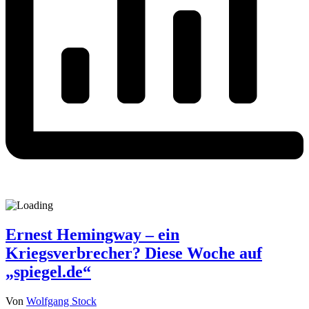
Ernest Hemingway – ein
Kriegsverbrecher? Diese Woche auf
„spiegel.de“
Von
Wolfgang Stock