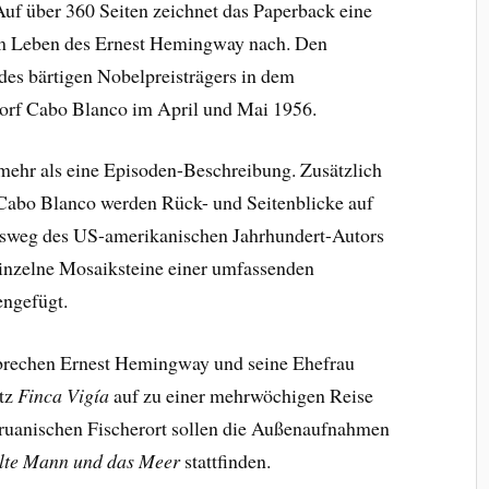
uf über 360 Seiten zeichnet das Paperback eine
m Leben des Ernest Hemingway nach. Den
es bärtigen Nobelpreisträgers in dem
orf Cabo Blanco im April und Mai 1956.
 mehr als eine Episoden-Beschreibung. Zusätzlich
 Cabo Blanco werden Rück- und Seitenblicke auf
nsweg des US-amerikanischen Jahrhundert-Autors
inzelne Mosaiksteine einer umfassenden
ngefügt.
brechen Ernest Hemingway und seine Ehefrau
tz
Finca Vigía
auf zu einer mehrwöchigen Reise
ruanischen Fischerort sollen die Außenaufnahmen
lte Mann und das Meer
stattfinden.