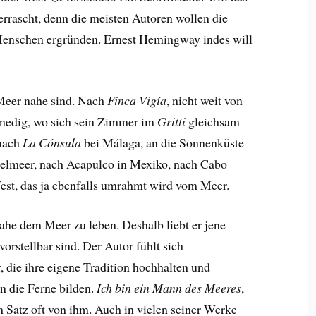
rrascht, denn die meisten Autoren wollen die
Menschen ergründen. Ernest Hemingway indes will
 Meer nahe sind. Nach
Finca Vigía
, nicht weit von
nedig, wo sich sein Zimmer im
Gritti
gleichsam
 nach
La Cónsula
bei Málaga, an die Sonnenküste
elmeer, nach Acapulco in Mexiko, nach Cabo
est, das ja ebenfalls umrahmt wird vom Meer.
ahe dem Meer zu leben. Deshalb liebt er jene
orstellbar sind. Der Autor fühlt sich
die ihre eigene Tradition hochhalten und
n die Ferne bilden.
Ich bin ein Mann des Meeres
,
n Satz oft von ihm. Auch in vielen seiner Werke