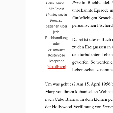
Peru
im Buchhandel. A
Cabo Blanco –
unbekannte Episode i
Mit Ernest
Hemingway in
fünfwöchigen Besuch d
Peru.
Zu
peruanischen Fischerd
beziehen über
jede
Buchhandlung
Dabei ist dieses Buch
oder
zu den Ereignissen in
bei
amazon
.
den turbulenten Lebe
Kostenlose
geworfen. So werden e
Leseprobe
(
hier klicken
)
Lebensschau zusamme
Um was geht es? Am 15. April 1956 
Mary von ihrem kubanischen Wohnsi
nach Cabo Blanco. In dem kleinen pe
der Hollywood-Verfilmung von
Der a