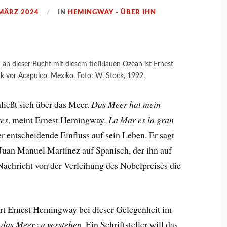
 MÄRZ 2024
IN
HEMINGWAY - ÜBER IHN
an dieser Bucht mit diesem tiefblauen Ozean ist Ernest
k vor Acapulco, Mexiko. Foto: W. Stock, 1992.
hließt sich über das Meer.
Das Meer hat mein
res
, meint Ernest Hemingway
.
La Mar es la gran
er entscheidende Einfluss auf sein Leben. Er sagt
Juan Manuel Martínez auf Spanisch, der ihn auf
Nachricht von der Verleihung des Nobelpreises die
ert Ernest Hemingway bei dieser Gelegenheit im
, das Meer zu verstehen.
Ein Schriftsteller will das