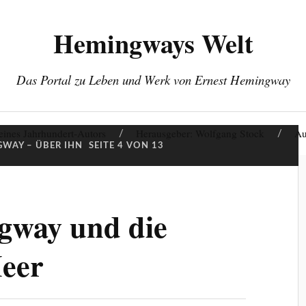
Hemingways Welt
Das Portal zu Leben und Werk von Ernest Hemingway
eines Jahrhundert-Autors
Herausgeber: Wolfgang Stock
Au
WAY – ÜBER IHN
SEITE 4 VON 13
gway und die
eer