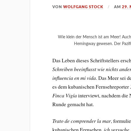
VON
WOLFGANG STOCK
AM
29.
Wie klein der Mensch ist am Meer! Auch 
Hemingway gewesen. Der Pazifi
Das Leben dieses Schriftstellers ersc
Schreiben beeinflusst wie nichts ande
influencia en mi vida
. Das Meer sei d
es dem kubanischen Fernsehreporter 
Finca Vigía
interviewt, nachdem die 
Runde gemacht hat.
Trato de comprender la mar
, formuli
kubanischen Fernsehen,
ich versuche