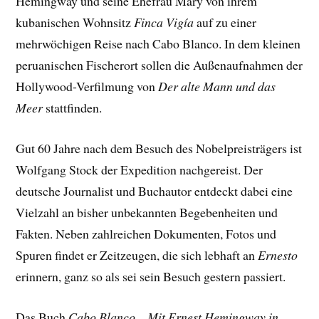
Hemingway und seine Ehefrau Mary von ihrem
kubanischen Wohnsitz
Finca Vigía
auf zu einer
mehrwöchigen Reise nach Cabo Blanco. In dem kleinen
peruanischen Fischerort sollen die Außenaufnahmen der
Hollywood-Verfilmung von
Der alte Mann und das
Meer
stattfinden.
Gut 60 Jahre nach dem Besuch des Nobelpreisträgers ist
Wolfgang Stock der Expedition nachgereist. Der
deutsche Journalist und Buchautor entdeckt dabei eine
Vielzahl an bisher unbekannten Begebenheiten und
Fakten. Neben zahlreichen Dokumenten, Fotos und
Spuren findet er Zeitzeugen, die sich lebhaft an
Ernesto
erinnern, ganz so als sei sein Besuch gestern passiert.
Das Buch
Cabo Blanco – Mit Ernest Hemingway in