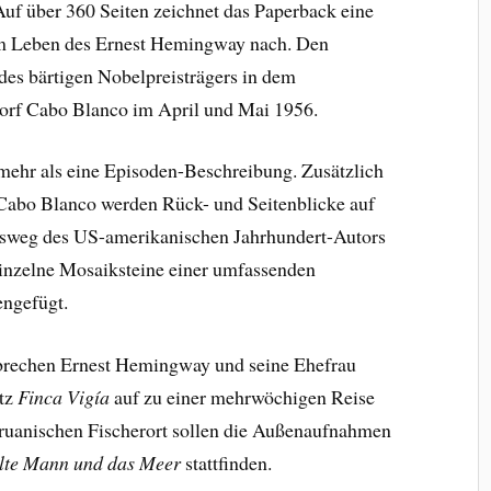
uf über 360 Seiten zeichnet das Paperback eine
m Leben des Ernest Hemingway nach. Den
es bärtigen Nobelpreisträgers in dem
orf Cabo Blanco im April und Mai 1956.
 mehr als eine Episoden-Beschreibung. Zusätzlich
 Cabo Blanco werden Rück- und Seitenblicke auf
nsweg des US-amerikanischen Jahrhundert-Autors
inzelne Mosaiksteine einer umfassenden
ngefügt.
brechen Ernest Hemingway und seine Ehefrau
tz
Finca Vigía
auf zu einer mehrwöchigen Reise
ruanischen Fischerort sollen die Außenaufnahmen
lte Mann und das Meer
stattfinden.