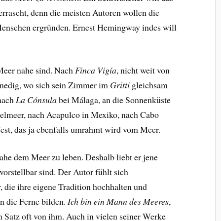
rrascht, denn die meisten Autoren wollen die
Menschen ergründen. Ernest Hemingway indes will
 Meer nahe sind. Nach
Finca Vigía
, nicht weit von
nedig, wo sich sein Zimmer im
Gritti
gleichsam
 nach
La Cónsula
bei Málaga, an die Sonnenküste
elmeer, nach Acapulco in Mexiko, nach Cabo
est, das ja ebenfalls umrahmt wird vom Meer.
ahe dem Meer zu leben. Deshalb liebt er jene
orstellbar sind. Der Autor fühlt sich
die ihre eigene Tradition hochhalten und
n die Ferne bilden.
Ich bin ein Mann des Meeres
,
n Satz oft von ihm. Auch in vielen seiner Werke