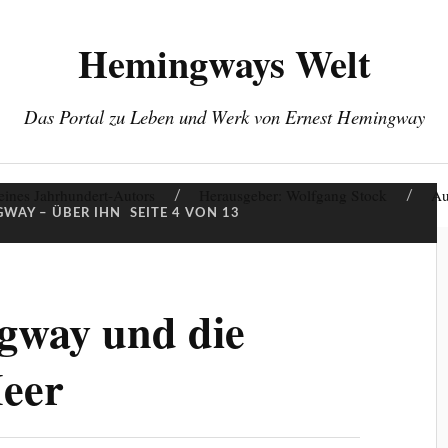
Hemingways Welt
Das Portal zu Leben und Werk von Ernest Hemingway
eines Jahrhundert-Autors
Herausgeber: Wolfgang Stock
Au
WAY – ÜBER IHN
SEITE 4 VON 13
gway und die
eer