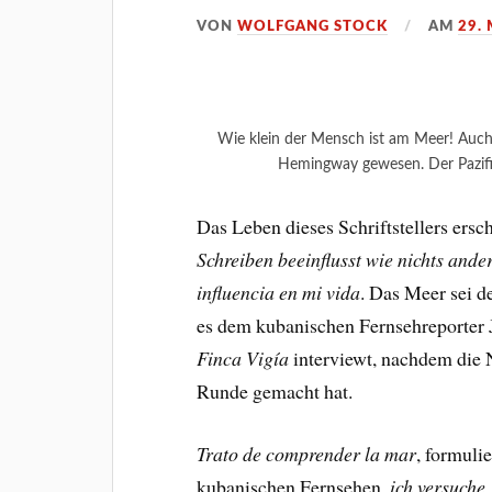
VON
WOLFGANG STOCK
AM
29.
Wie klein der Mensch ist am Meer! Auch 
Hemingway gewesen. Der Pazifi
Das Leben dieses Schriftstellers ersc
Schreiben beeinflusst wie nichts ande
influencia en mi vida
. Das Meer sei d
es dem kubanischen Fernsehreporter 
Finca Vigía
interviewt, nachdem die 
Runde gemacht hat.
Trato de comprender la mar
, formuli
kubanischen Fernsehen,
ich versuche