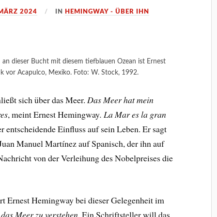
 MÄRZ 2024
IN
HEMINGWAY - ÜBER IHN
an dieser Bucht mit diesem tiefblauen Ozean ist Ernest
k vor Acapulco, Mexiko. Foto: W. Stock, 1992.
hließt sich über das Meer.
Das Meer hat mein
res
, meint Ernest Hemingway
.
La Mar es la gran
er entscheidende Einfluss auf sein Leben. Er sagt
Juan Manuel Martínez auf Spanisch, der ihn auf
Nachricht von der Verleihung des Nobelpreises die
ert Ernest Hemingway bei dieser Gelegenheit im
, das Meer zu verstehen.
Ein Schriftsteller will das