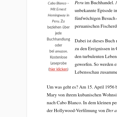
Peru
im Buchhandel. A
Cabo Blanco –
unbekannte Episode i
Mit Ernest
Hemingway in
fünfwöchigen Besuch d
Peru.
Zu
peruanischen Fischerd
beziehen über
jede
Buchhandlung
Dabei ist dieses Buch
oder
zu den Ereignissen in
bei
amazon
.
den turbulenten Lebe
Kostenlose
geworfen. So werden e
Leseprobe
(
hier klicken
)
Lebensschau zusamme
Um was geht es? Am 15. April 1956 
Mary von ihrem kubanischen Wohnsi
nach Cabo Blanco. In dem kleinen pe
der Hollywood-Verfilmung von
Der a