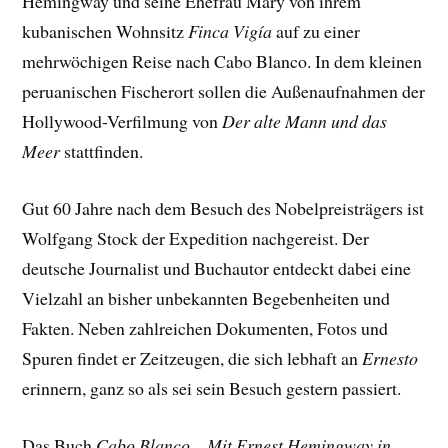
Hemingway und seine Ehefrau Mary von ihrem
kubanischen Wohnsitz
Finca Vigía
auf zu einer
mehrwöchigen Reise nach Cabo Blanco. In dem kleinen
peruanischen Fischerort sollen die Außenaufnahmen der
Hollywood-Verfilmung von
Der alte Mann und das
Meer
stattfinden.
Gut 60 Jahre nach dem Besuch des Nobelpreisträgers ist
Wolfgang Stock der Expedition nachgereist. Der
deutsche Journalist und Buchautor entdeckt dabei eine
Vielzahl an bisher unbekannten Begebenheiten und
Fakten. Neben zahlreichen Dokumenten, Fotos und
Spuren findet er Zeitzeugen, die sich lebhaft an
Ernesto
erinnern, ganz so als sei sein Besuch gestern passiert.
Das Buch
Cabo Blanco – Mit Ernest Hemingway in