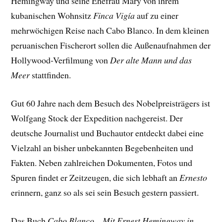
Hemingway und seine Ehefrau Mary von ihrem
kubanischen Wohnsitz
Finca Vigía
auf zu einer
mehrwöchigen Reise nach Cabo Blanco. In dem kleinen
peruanischen Fischerort sollen die Außenaufnahmen der
Hollywood-Verfilmung von
Der alte Mann und das
Meer
stattfinden.
Gut 60 Jahre nach dem Besuch des Nobelpreisträgers ist
Wolfgang Stock der Expedition nachgereist. Der
deutsche Journalist und Buchautor entdeckt dabei eine
Vielzahl an bisher unbekannten Begebenheiten und
Fakten. Neben zahlreichen Dokumenten, Fotos und
Spuren findet er Zeitzeugen, die sich lebhaft an
Ernesto
erinnern, ganz so als sei sein Besuch gestern passiert.
Das Buch
Cabo Blanco – Mit Ernest Hemingway in