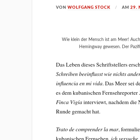
VON
WOLFGANG STOCK
AM
29.
Wie klein der Mensch ist am Meer! Auch 
Hemingway gewesen. Der Pazifi
Das Leben dieses Schriftstellers ersc
Schreiben beeinflusst wie nichts ande
influencia en mi vida
. Das Meer sei d
es dem kubanischen Fernsehreporter 
Finca Vigía
interviewt, nachdem die 
Runde gemacht hat.
Trato de comprender la mar
, formuli
kubanischen Fernsehen,
ich versuche