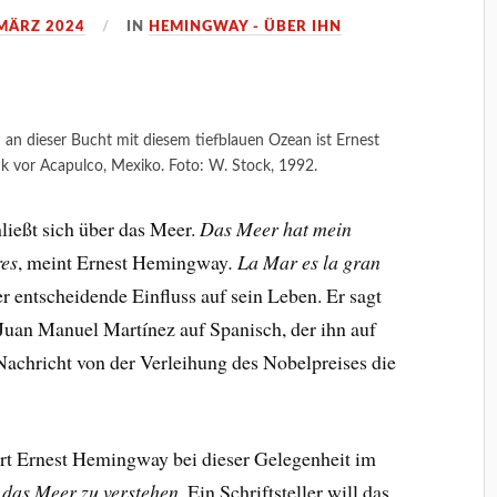
 MÄRZ 2024
IN
HEMINGWAY - ÜBER IHN
an dieser Bucht mit diesem tiefblauen Ozean ist Ernest
k vor Acapulco, Mexiko. Foto: W. Stock, 1992.
hließt sich über das Meer.
Das Meer hat mein
res
, meint Ernest Hemingway
.
La Mar es la gran
er entscheidende Einfluss auf sein Leben. Er sagt
Juan Manuel Martínez auf Spanisch, der ihn auf
Nachricht von der Verleihung des Nobelpreises die
ert Ernest Hemingway bei dieser Gelegenheit im
, das Meer zu verstehen.
Ein Schriftsteller will das