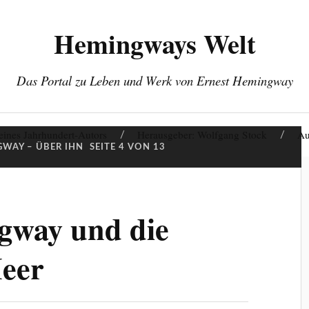
Hemingways Welt
Das Portal zu Leben und Werk von Ernest Hemingway
eines Jahrhundert-Autors
Herausgeber: Wolfgang Stock
Au
WAY – ÜBER IHN
SEITE 4 VON 13
gway und die
eer