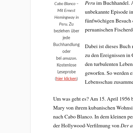
Peru
im Buchhandel. A
Cabo Blanco –
unbekannte Episode i
Mit Ernest
Hemingway in
fünfwöchigen Besuch d
Peru.
Zu
peruanischen Fischerd
beziehen über
jede
Buchhandlung
Dabei ist dieses Buch
oder
zu den Ereignissen in
bei
amazon
.
den turbulenten Lebe
Kostenlose
geworfen. So werden e
Leseprobe
(
hier klicken
)
Lebensschau zusamme
Um was geht es? Am 15. April 1956 
Mary von ihrem kubanischen Wohnsi
nach Cabo Blanco. In dem kleinen pe
der Hollywood-Verfilmung von
Der a