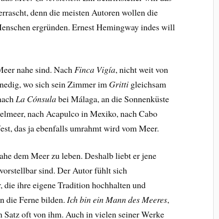
rrascht, denn die meisten Autoren wollen die
Menschen ergründen. Ernest Hemingway indes will
 Meer nahe sind. Nach
Finca Vigía
, nicht weit von
nedig, wo sich sein Zimmer im
Gritti
gleichsam
 nach
La Cónsula
bei Málaga, an die Sonnenküste
elmeer, nach Acapulco in Mexiko, nach Cabo
est, das ja ebenfalls umrahmt wird vom Meer.
ahe dem Meer zu leben. Deshalb liebt er jene
orstellbar sind. Der Autor fühlt sich
die ihre eigene Tradition hochhalten und
n die Ferne bilden.
Ich bin ein Mann des Meeres
,
n Satz oft von ihm. Auch in vielen seiner Werke