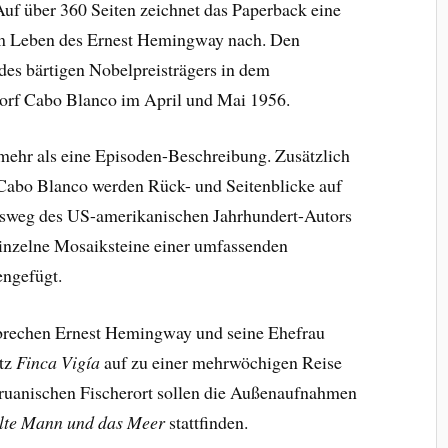
uf über 360 Seiten zeichnet das Paperback eine
m Leben des Ernest Hemingway nach. Den
es bärtigen Nobelpreisträgers in dem
orf Cabo Blanco im April und Mai 1956.
 mehr als eine Episoden-Beschreibung. Zusätzlich
 Cabo Blanco werden Rück- und Seitenblicke auf
nsweg des US-amerikanischen Jahrhundert-Autors
inzelne Mosaiksteine einer umfassenden
ngefügt.
brechen Ernest Hemingway und seine Ehefrau
tz
Finca Vigía
auf zu einer mehrwöchigen Reise
ruanischen Fischerort sollen die Außenaufnahmen
lte Mann und das Meer
stattfinden.