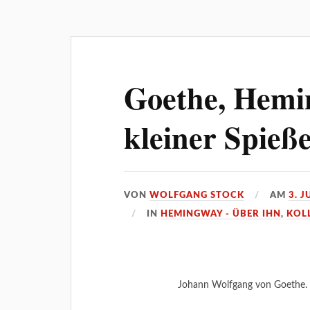
Goethe, Hemi
kleiner Spieß
VON
WOLFGANG STOCK
AM
3. J
IN
HEMINGWAY - ÜBER IHN
,
KOL
Johann Wolfgang von Goethe. 