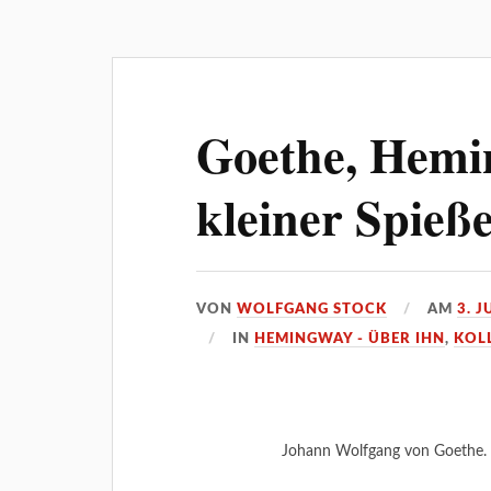
Goethe, Hemi
kleiner Spieß
VON
WOLFGANG STOCK
AM
3. J
IN
HEMINGWAY - ÜBER IHN
,
KOL
Johann Wolfgang von Goethe. 