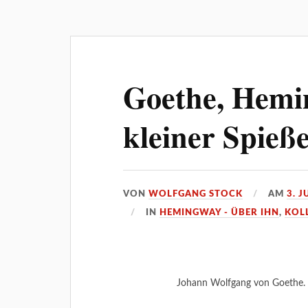
Goethe, Hemi
kleiner Spieß
VON
WOLFGANG STOCK
AM
3. J
IN
HEMINGWAY - ÜBER IHN
,
KOL
Johann Wolfgang von Goethe. 