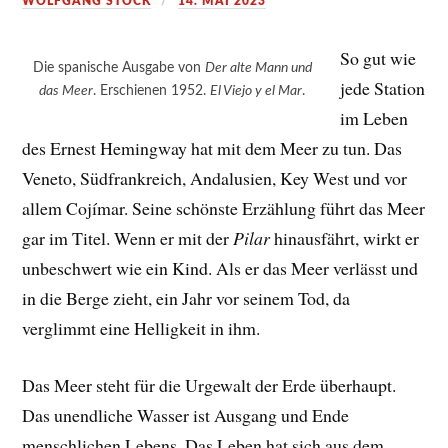
WOLFGANG STOCK
14. MAI 2023
So gut wie
Die spanische Ausgabe von
Der alte Mann und
jede Station
das Meer
. Erschienen 1952.
El Viejo y el Mar
.
im Leben
des Ernest Hemingway hat mit dem Meer zu tun. Das
Veneto, Südfrankreich, Andalusien, Key West und vor
allem Cojímar. Seine schönste Erzählung führt das Meer
gar im Titel. Wenn er mit der
Pilar
hinausfährt, wirkt er
unbeschwert wie ein Kind. Als er das Meer verlässt und
in die Berge zieht, ein Jahr vor seinem Tod, da
verglimmt eine Helligkeit in ihm.
Das Meer steht für die Urgewalt der Erde überhaupt.
Das unendliche Wasser ist Ausgang und Ende
menschlichen Lebens. Das Leben hat sich aus dem