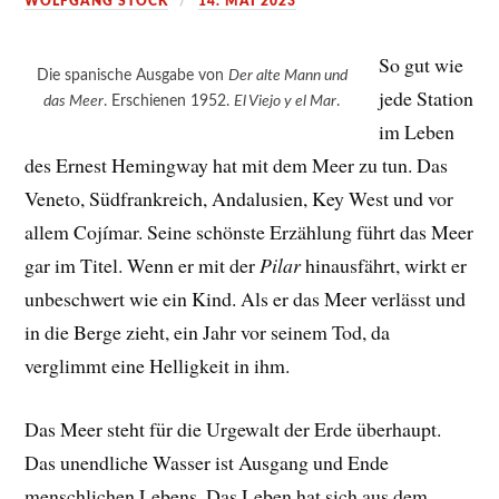
WOLFGANG STOCK
14. MAI 2023
So gut wie
Die spanische Ausgabe von
Der alte Mann und
jede Station
das Meer
. Erschienen 1952.
El Viejo y el Mar
.
im Leben
des Ernest Hemingway hat mit dem Meer zu tun. Das
Veneto, Südfrankreich, Andalusien, Key West und vor
allem Cojímar. Seine schönste Erzählung führt das Meer
gar im Titel. Wenn er mit der
Pilar
hinausfährt, wirkt er
unbeschwert wie ein Kind. Als er das Meer verlässt und
in die Berge zieht, ein Jahr vor seinem Tod, da
verglimmt eine Helligkeit in ihm.
Das Meer steht für die Urgewalt der Erde überhaupt.
Das unendliche Wasser ist Ausgang und Ende
menschlichen Lebens. Das Leben hat sich aus dem