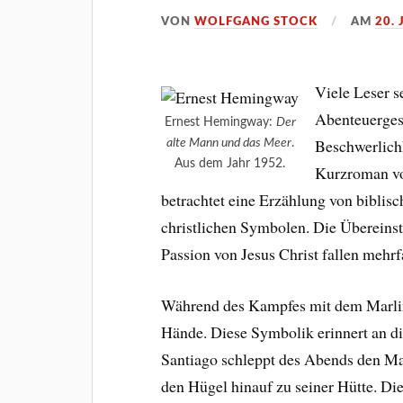
VON
WOLFGANG STOCK
AM
20. 
Viele Leser s
Abenteuergesc
Ernest Hemingway:
Der
Beschwerlichk
alte Mann und das Meer
.
Aus dem Jahr 1952.
Kurzroman vo
betrachtet eine Erzählung von biblis
christlichen Symbolen. Die Übereins
Passion von Jesus Christ fallen mehrf
Während des Kampfes mit dem Marlin 
Hände. Diese Symbolik erinnert an d
Santiago schleppt des Abends den Mas
den Hügel hinauf zu seiner Hütte. D