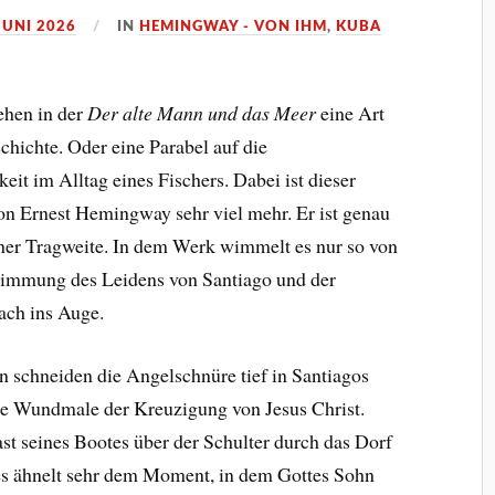
JUNI 2026
IN
HEMINGWAY - VON IHM
,
KUBA
ehen in der
Der alte Mann und das Meer
eine Art
hichte. Oder eine Parabel auf die
eit im Alltag eines Fischers. Dabei ist dieser
n Ernest Hemingway sehr viel mehr. Er ist genau
cher Tragweite. In dem Werk wimmelt es nur so von
timmung des Leidens von Santiago und der
ach ins Auge.
schneiden die Angelschnüre tief in Santiagos
ie Wundmale der Kreuzigung von Jesus Christ.
t seines Bootes über der Schulter durch das Dorf
ies ähnelt sehr dem Moment, in dem Gottes Sohn