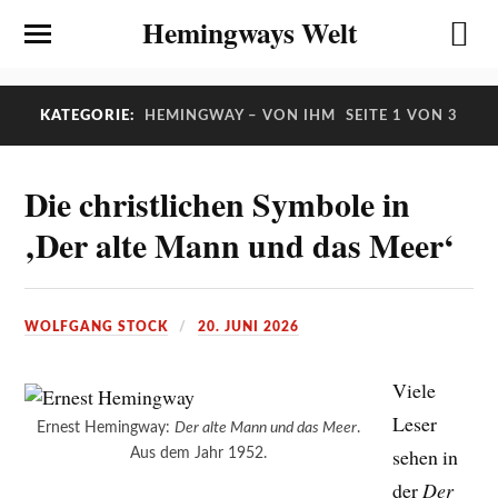
Hemingways Welt
KATEGORIE:
HEMINGWAY – VON IHM
SEITE 1 VON 3
Die christlichen Symbole in
‚Der alte Mann und das Meer‘
WOLFGANG STOCK
20. JUNI 2026
Viele
Leser
Ernest Hemingway:
Der alte Mann und das Meer
.
sehen in
Aus dem Jahr 1952.
der
Der