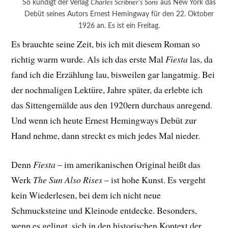
So kündigt der Verlag
Charles Scribner’s Sons
aus New York das
Debüt seines Autors Ernest Hemingway für den 22. Oktober
1926 an. Es ist ein Freitag.
Es brauchte seine Zeit, bis ich mit diesem Roman so
richtig warm wurde. Als ich das erste Mal
Fiesta
las, da
fand ich die Erzählung lau, bisweilen gar langatmig. Bei
der nochmaligen Lektüre, Jahre später, da erlebte ich
das Sittengemälde aus den 1920ern durchaus anregend.
Und wenn ich heute Ernest Hemingways Debüt zur
Hand nehme, dann streckt es mich jedes Mal nieder.
Denn
Fiesta
– im amerikanischen Original heißt das
Werk
The Sun Also Rises
– ist hohe Kunst. Es vergeht
kein Wiederlesen, bei dem ich nicht neue
Schmucksteine und Kleinode entdecke. Besonders,
wenn es gelingt, sich in den historischen Kontext der