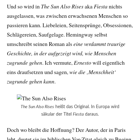
Und so wird in
The Sun Also Rises
aka
Fiesta
nichts
ausgelassen, was zwischen erwachsenen Menschen so
passieren kann. Liebeleien, Seitensprünge, Obsessionen,
Schlägereien, Saufgelage. Hemingway selbst
umschreibt seinen Roman als
eine verdammt traurige
Geschichte, in der aufgezeigt wird, wie Menschen
zugrunde gehen
. Ich vermute,
Ernesto
will eigentlich
eins draufsetzen und sagen,
wie die ‚Menschheit‘
zugrunde gehen kann
.
The Sun Also Rises
heißt das Original. In Europa wird
säkular der Titel
Fiesta
daraus.
Doch wo bleibt die Hoffnung? Der Autor, der in Paris
lebt, deutet sie im biblischen Vor-Zitat gleich zu Beginn