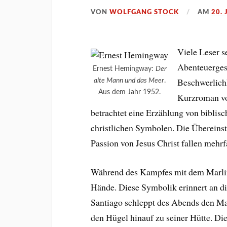
VON
WOLFGANG STOCK
AM
20. 
Viele Leser s
Abenteuergesc
Ernest Hemingway:
Der
Beschwerlichk
alte Mann und das Meer
.
Aus dem Jahr 1952.
Kurzroman vo
betrachtet eine Erzählung von biblis
christlichen Symbolen. Die Übereins
Passion von Jesus Christ fallen mehrf
Während des Kampfes mit dem Marlin 
Hände. Diese Symbolik erinnert an d
Santiago schleppt des Abends den Mas
den Hügel hinauf zu seiner Hütte. D