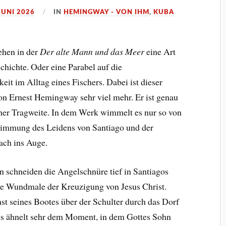
JUNI 2026
IN
HEMINGWAY - VON IHM
,
KUBA
ehen in der
Der alte Mann und das Meer
eine Art
hichte. Oder eine Parabel auf die
eit im Alltag eines Fischers. Dabei ist dieser
n Ernest Hemingway sehr viel mehr. Er ist genau
cher Tragweite. In dem Werk wimmelt es nur so von
timmung des Leidens von Santiago und der
ach ins Auge.
schneiden die Angelschnüre tief in Santiagos
ie Wundmale der Kreuzigung von Jesus Christ.
t seines Bootes über der Schulter durch das Dorf
ies ähnelt sehr dem Moment, in dem Gottes Sohn