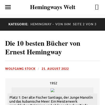
Hemingways Welt
KATEGORIE:
HEMINGWAY – VON IHM
SEITE 2 VON 3
Die 10 besten Bücher von
Ernest Hemingway
WOLFGANG STOCK
21. AUGUST 2022
1952
Platz 1: Der alte Fischer Santiago, der Junge Manolín
und das kubanische Meer: Ein Meisterwerk