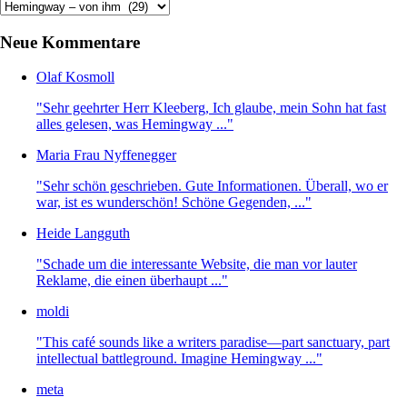
Kategorien
Neue Kommentare
Olaf Kosmoll
"Sehr geehrter Herr Kleeberg, Ich glaube, mein Sohn hat fast
alles gelesen, was Hemingway ..."
Maria Frau Nyffenegger
"Sehr schön geschrieben. Gute Informationen. Überall, wo er
war, ist es wunderschön! Schöne Gegenden, ..."
Heide Langguth
"Schade um die interessante Website, die man vor lauter
Reklame, die einen überhaupt ..."
moldi
"This café sounds like a writers paradise—part sanctuary, part
intellectual battleground. Imagine Hemingway ..."
meta