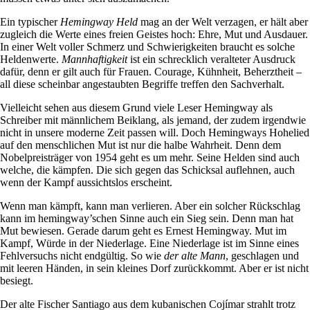
Ein typischer
Hemingway Held
mag an der Welt verzagen, er hält aber
zugleich die Werte eines freien Geistes hoch: Ehre, Mut und Ausdauer.
In einer Welt voller Schmerz und Schwierigkeiten braucht es solche
Heldenwerte.
Mannhaftigkeit
ist ein schrecklich veralteter Ausdruck
dafür, denn er gilt auch für Frauen. Courage, Kühnheit, Beherztheit –
all diese scheinbar angestaubten Begriffe treffen den Sachverhalt.
Vielleicht sehen aus diesem Grund viele Leser Hemingway als
Schreiber mit männlichem Beiklang, als jemand, der zudem irgendwie
nicht in unsere moderne Zeit passen will. Doch Hemingways Hohelied
auf den menschlichen Mut ist nur die halbe Wahrheit. Denn dem
Nobelpreisträger von 1954 geht es um mehr. Seine Helden sind auch
welche, die kämpfen. Die sich gegen das Schicksal auflehnen, auch
wenn der Kampf aussichtslos erscheint.
Wenn man kämpft, kann man verlieren. Aber ein solcher Rückschlag
kann im hemingway’schen Sinne auch ein Sieg sein. Denn man hat
Mut bewiesen. Gerade darum geht es Ernest Hemingway. Mut im
Kampf, Würde in der Niederlage. Eine Niederlage ist im Sinne eines
Fehlversuchs nicht endgültig. So wie
der alte Mann
, geschlagen und
mit leeren Händen, in sein kleines Dorf zurückkommt. Aber er ist nicht
besiegt.
Der alte Fischer Santiago aus dem kubanischen Cojímar strahlt trotz