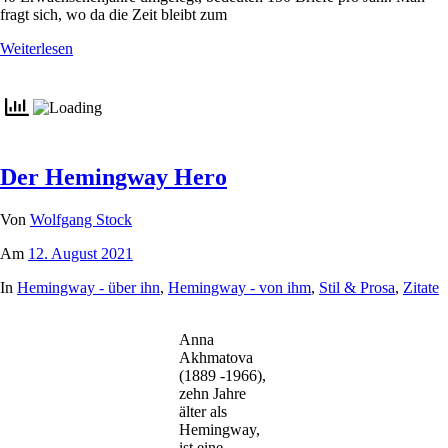
fragt sich, wo da die Zeit bleibt zum
Weiterlesen
Der Hemingway Hero
Von
Wolfgang Stock
Am
12. August 2021
In
Hemingway - über ihn
,
Hemingway - von ihm
,
Stil & Prosa
,
Zitate
Anna
Akhmatova
(1889 -1966),
zehn Jahre
älter als
Hemingway,
ist eine