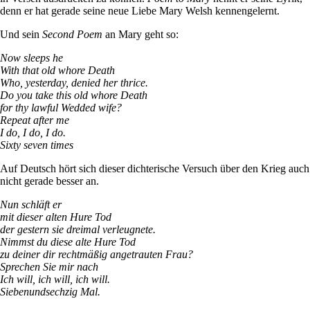
denn er hat gerade seine neue Liebe Mary Welsh kennengelernt.
Und sein
Second Poem
an Mary geht so:
Now sleeps he
With that old whore Death
Who, yesterday, denied her thrice.
Do you take this old whore Death
for thy lawful Wedded wife?
Repeat after me
I do, I do, I do.
Sixty seven times
Auf Deutsch hört sich dieser dichterische Versuch über den Krieg auch
nicht gerade besser an.
Nun schläft er
mit dieser alten Hure Tod
der gestern sie dreimal verleugnete.
Nimmst du diese alte Hure Tod
zu deiner dir rechtmäßig angetrauten Frau?
Sprechen Sie mir nach
Ich will, ich will, ich will.
Siebenundsechzig Mal.