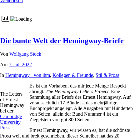
Weiterlesen
Die bunte Welt der Hemingway-Briefe
Von
Wolfgang Stock
Am
7. Juli 2022
In
Hemingway - von ihm
,
Kollegen & Freunde
,
Stil & Prosa
Es ist ein Vorhaben, das mir jede Menge Respekt
abringt.
The Hemingway Letters Project
. Eine
The Letters
Sammlung aller Briefe des Ernest Hemingway. Auf
of Ernest
voraussichtlich 17 Bände ist das mehrjährige
Hemingway
Buchprojekt angelegt. Alle Ausgaben mit Hunderten
bei der
von Seiten, allein der Band Nummer 4 ist ein
Cambridge
Ziegelstein von gut 800 Seiten.
University
Press
.
Ernest Hemingway, wir wissen es, hat die schönste
Prosa weit und breit geschrieben, dieser Schreiber hat das 20.