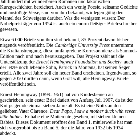
Jahrhundert mit wunderbaren Romanen und lakonischen
Kurzgeschichten bereichert. Auch ein wenig Poesie, seltsame Gedichte
und anstößige Verse, sind von ihm bekannt, wir legen gütig den
Mantel des Schweigens darüber. Was die wenigsten wissen: Der
Nobelpreisträger von 1954 ist auch ein enorm fleißiger Briefeschreiber
gewesen.
Etwa 6.000 Briefe von ihm sind bekannt, 85 Prozent davon bisher
nirgends veröffentlicht. Die
Cambridge University Press
unternimmt
die Kraftanstrengung, diese umfangreiche Korrespondenz als Sammel-
Edition nach und nach herauszugeben. Das Projekt zählt auf die
Unterstützung der
Ernest Hemingway Foundation and Society
, auch
der letzte noch lebende Sohn, Patrick in Montana, hat seinen Segen
erteilt. Alle zwei Jahre soll ein neuer Band erscheinen. Irgendwann, so
gegen 2050 dürften dann, wenn Gott will, alle Hemingway-Briefe
veröffentlicht sein.
Ernest Hemingway (1899-1961) hat von Kindesbeinen an
geschrieben, sein erster Brief datiert von Anfang Juli 1907, da ist der
Knirps gerade einmal sieben Jahre alt. Es ist eine Notiz an den
geliebten Vater Clarence.
Dear Papa, I saw a mother duck with seven
little babies
. Er habe eine Mutterente gesehen, mit sieben kleinen
Babies. Dieses Dokument eröffnet den Band 1, mittlerweile hat man
sich vorgerobbt bis zu Band 5, der die Jahre von 1932 bis 1934
abdeckt.