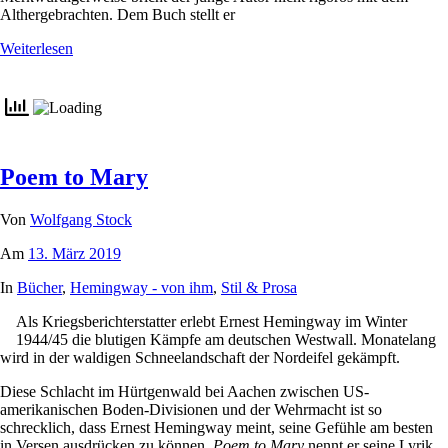
Althergebrachten. Dem Buch stellt er
Weiterlesen
Poem to Mary
Von
Wolfgang Stock
Am
13. März 2019
In
Bücher
,
Hemingway - von ihm
,
Stil & Prosa
Als Kriegsberichterstatter erlebt Ernest Hemingway im Winter
1944/45 die blutigen Kämpfe am deutschen Westwall. Monatelang
wird in der waldigen Schneelandschaft der Nordeifel gekämpft.
Diese Schlacht im Hürtgenwald bei Aachen zwischen US-
amerikanischen Boden-Divisionen und der Wehrmacht ist so
schrecklich, dass Ernest Hemingway meint, seine Gefühle am besten
in Versen ausdrücken zu können.
Poem to Mary
nennt er seine Lyrik,