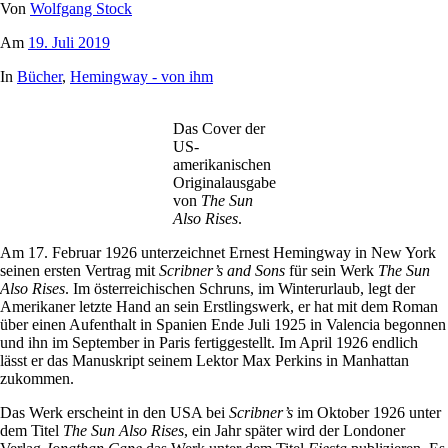
Von
Wolfgang Stock
Am
19. Juli 2019
In
Bücher
,
Hemingway - von ihm
Das Cover der
US-
amerikanischen
Originalausgabe
von
The Sun
Also Rises
.
Am 17. Februar 1926 unterzeichnet Ernest Hemingway in New York
seinen ersten Vertrag mit
Scribner’s and Sons
für sein Werk
The Sun
Also Rises
. Im österreichischen Schruns, im Winterurlaub, legt der
Amerikaner letzte Hand an sein Erstlingswerk, er hat mit dem Roman
über einen Aufenthalt in Spanien Ende Juli 1925 in Valencia begonnen
und ihn im September in Paris fertiggestellt. Im April 1926 endlich
lässt er das Manuskript seinem Lektor Max Perkins in Manhattan
zukommen.
Das Werk erscheint in den USA bei
Scribner’s
im Oktober 1926 unter
dem Titel
The Sun Also Rises
, ein Jahr später wird der Londoner