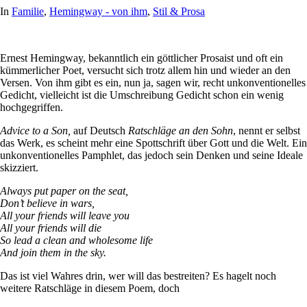
In
Familie
,
Hemingway - von ihm
,
Stil & Prosa
Ernest Hemingway, bekanntlich ein göttlicher Prosaist und oft ein
kümmerlicher Poet, versucht sich trotz allem hin und wieder an den
Versen. Von ihm gibt es ein, nun ja, sagen wir, recht unkonventionelles
Gedicht, vielleicht ist die Umschreibung Gedicht schon ein wenig
hochgegriffen.
Advice to a Son,
auf Deutsch
Ratschläge an den Sohn
, nennt er selbst
das Werk, es scheint mehr eine Spottschrift über Gott und die Welt. Ein
unkonventionelles Pamphlet, das jedoch sein Denken und seine Ideale
skizziert.
Always put paper on the seat,
Don’t believe in wars,
All your friends will leave you
All your friends will die
So lead a clean and wholesome life
And join them in the sky.
Das ist viel Wahres drin, wer will das bestreiten? Es hagelt noch
weitere Ratschläge in diesem Poem, doch