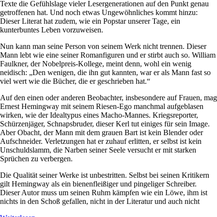
Texte die Gefühlslage vieler Lesergenerationen auf den Punkt genau
getroffenen hat. Und noch etwas Ungewöhnliches kommt hinzu:
Dieser Literat hat zudem, wie ein Popstar unserer Tage, ein
kunterbuntes Leben vorzuweisen.
Nun kann man seine Person von seinem Werk nicht trennen. Dieser
Mann lebt wie eine seiner Romanfiguren und er stirbt auch so. William
Faulkner, der Nobelpreis-Kollege, meint denn, wohl ein wenig
neidisch: „Den wenigen, die ihn gut kannten, war er als Mann fast so
viel wert wie die Bücher, die er geschrieben hat.“
Auf den einen oder anderen Beobachter, insbesondere auf Frauen, mag
Ernest Hemingway mit seinem Riesen-Ego manchmal aufgeblasen
wirken, wie der Idealtypus eines Macho-Mannes. Kriegsreporter,
Schürzenjäger, Schnapsbruder, dieser Kerl tut einiges für sein Image.
Aber Obacht, der Mann mit dem grauen Bart ist kein Blender oder
Aufschneider. Verletzungen hat er zuhauf erlitten, er selbst ist kein
Unschuldslamm, die Narben seiner Seele versucht er mit starken
Sprüchen zu verbergen.
Die Qualität seiner Werke ist unbestritten. Selbst bei seinen Kritikern
gilt Hemingway als ein bienenfleißiger und pingeliger Schreiber.
Dieser Autor muss um seinen Ruhm kämpfen wie ein Löwe, ihm ist
nichts in den Schoß gefallen, nicht in der Literatur und auch nicht