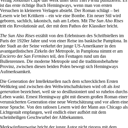
Verlag
Jonathan Cape
das Werk unter dem Titel
Fiesta
publizieren. Es
ist das erste richtige Buch Hemingways, wenn man von ersten
Versuchen in kleineren Verlagen absieht. Der Roman schlägt – bei
Lesern wie bei Kritikern – ein wie eine Bombe. Ein neuer Stil wird
geboren, sachlich, lakonisch, nah am Leben. Mit
The Sun Also Rises
tritt ein Revolutionär auf, der mit dem Pathos der Klassiker bricht.
The Sun Also Rises
erzählt von den Erlebnissen des Schriftstellers im
Paris der 1920er Jahre und von einer Reise ins baskische Pamplona. In
der Stadt an der Seine verkehrt der junge US-Amerikaner in den
avantgardistischen Zirkeln der Metropole, in Pamplona nimmt er am
Encierro
der
San Fermines
teil, den Festtagen rund um das
Bullenrennen. Die moderne Metropole und die traditionsbehaftete
Provinz, zwischen diesen beiden Polen bewegt sich Hemingways
Aufmerksamkeit.
Die Generation der Intellektuellen nach dem schrecklichen Ersten
Weltkrieg und zwischen den Weltwirtschaftskrisen wird oft als
lost
generation
bezeichnet, weil sie so desillusioniert und so ruhelos durchs
Leben wankt. Ernest Hemingway gibt mit diesem großen Roman einer
verunsicherten Generation eine neue Wertschätzung und vor allem eine
neue Sprache. Von den ratlosen Lesern wird der Mann aus Chicago als
Lichtgestalt empfangen, weil endlich einer aufhört mit dem
scheinheiligen Geschwurbel der Altbekannten.
Merkwürdigerweise bricht der junge Autor nicht rigoros mit dem