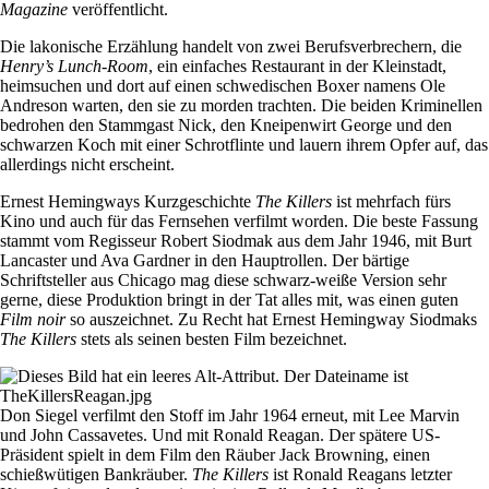
Magazine
veröffentlicht.
Die lakonische Erzählung handelt von zwei Berufsverbrechern, die
Henry’s Lunch-Room
, ein einfaches Restaurant in der Kleinstadt,
heimsuchen und dort auf einen schwedischen Boxer namens Ole
Andreson warten, den sie zu morden trachten. Die beiden Kriminellen
bedrohen den Stammgast Nick, den Kneipenwirt George und den
schwarzen Koch mit einer Schrotflinte und lauern ihrem Opfer auf, das
allerdings nicht erscheint.
Ernest Hemingways Kurzgeschichte
The Killers
ist mehrfach fürs
Kino und auch für das Fernsehen verfilmt worden. Die beste Fassung
stammt vom Regisseur Robert Siodmak aus dem Jahr 1946, mit Burt
Lancaster und Ava Gardner in den Hauptrollen. Der bärtige
Schriftsteller aus Chicago mag diese schwarz-weiße Version sehr
gerne, diese Produktion bringt in der Tat alles mit, was einen guten
Film noir
so auszeichnet. Zu Recht hat Ernest Hemingway Siodmaks
The Killers
stets als seinen besten Film bezeichnet.
Don Siegel verfilmt den Stoff im Jahr 1964 erneut, mit Lee Marvin
und John Cassavetes. Und mit Ronald Reagan. Der spätere US-
Präsident spielt in dem Film den Räuber Jack Browning, einen
schießwütigen Bankräuber.
The Killers
ist Ronald Reagans letzter