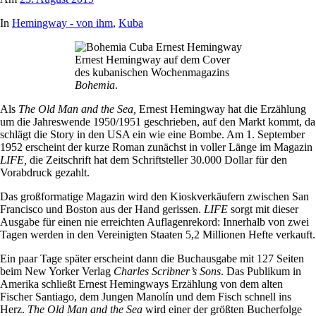
In
Hemingway - von ihm
,
Kuba
Ernest Hemingway auf dem Cover
des kubanischen Wochenmagazins
Bohemia
.
Als
The Old Man and the Sea,
Ernest Hemingway hat die Erzählung
um die Jahreswende 1950/1951 geschrieben, auf den Markt kommt, da
schlägt die Story in den USA ein wie eine Bombe. Am 1. September
1952 erscheint der kurze Roman zunächst in voller Länge im Magazin
LIFE,
die Zeitschrift hat dem Schriftsteller 30.000 Dollar für den
Vorabdruck gezahlt.
Das großformatige Magazin wird den Kioskverkäufern zwischen San
Francisco und Boston aus der Hand gerissen.
LIFE
sorgt mit dieser
Ausgabe für einen nie erreichten Auflagenrekord: Innerhalb von zwei
Tagen werden in den Vereinigten Staaten 5,2 Millionen Hefte verkauft.
Ein paar Tage später erscheint dann die Buchausgabe mit 127 Seiten
beim New Yorker Verlag
Charles Scribner’s Sons
. Das Publikum in
Amerika schließt Ernest Hemingways Erzählung von dem alten
Fischer Santiago, dem Jungen Manolín und dem Fisch schnell ins
Herz.
The Old Man and the Sea
wird einer der größten Bucherfolge