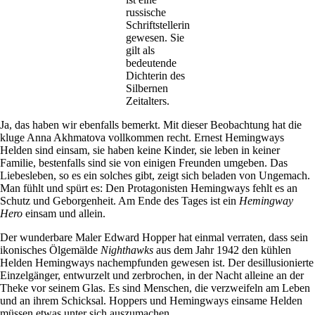
russische
Schriftstellerin
gewesen. Sie
gilt als
bedeutende
Dichterin des
Silbernen
Zeitalters.
Ja, das haben wir ebenfalls bemerkt. Mit dieser Beobachtung hat die
kluge Anna Akhmatova vollkommen recht. Ernest Hemingways
Helden sind einsam, sie haben keine Kinder, sie leben in keiner
Familie, bestenfalls sind sie von einigen Freunden umgeben. Das
Liebesleben, so es ein solches gibt, zeigt sich beladen von Ungemach.
Man fühlt und spürt es: Den Protagonisten Hemingways fehlt es an
Schutz und Geborgenheit. Am Ende des Tages ist ein
Hemingway
Hero
einsam und allein.
Der wunderbare Maler Edward Hopper hat einmal verraten, dass sein
ikonisches Ölgemälde
Nighthawks
aus dem Jahr 1942 den kühlen
Helden Hemingways nachempfunden gewesen ist. Der desillusionierte
Einzelgänger, entwurzelt und zerbrochen, in der Nacht alleine an der
Theke vor seinem Glas. Es sind Menschen, die verzweifeln am Leben
und an ihrem Schicksal. Hoppers und Hemingways einsame Helden
müssen etwas unter sich auszumachen.