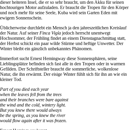
dieser heiteren Insel, die er so sehr braucht, um den Akku für seinen
hochtourigen Motor aufzuladen. Er braucht die Tropen für den Körper
und noch mehr für seine Seele, Kuba wird sein Garten Eden mit
ewigem Sonnenschein.
Üblicherweise durchlebt ein Mensch ja den jahreszeitlichen Kreislauf
der Natur. Auf seiner
Finca Vigía
jedoch herrscht unentwegt
Hochsommer, der Frühling findet an einem Dienstagnachmittag statt,
der Herbst schickt ein paar wilde Stürme und heftige Unwetter. Der
Winter bleibt ein gänzlich unbekanntes Phänomen.
Immerfort sucht Ernest Hemingway diese Sonnensphären, seine
Lieblingsplätze befinden sich fast alle in den Tropen oder in warmen
Gefilden. Der Schriftsteller braucht die sommerliche, wolkenlose
Natur, die ihn erwärmt. Der eisige Winter fühlt sich für ihn an wie ein
kleiner Tod.
Part of you died each year
when the leaves fell from the trees
and their branches were bare against
the wind and the cold, wintery light.
But you knew there would always
be the spring, as you knew the river
would flow again after it was frozen.