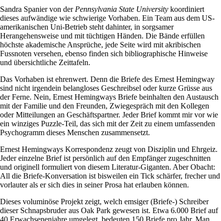
Sandra Spanier von der
Pennsylvania State University
koordiniert
dieses aufwändige wie schwierige Vorhaben. Ein Team aus dem US-
amerikanischen Uni-Betrieb steht dahinter, in sorgsamer
Herangehensweise und mit tüchtigen Händen. Die Bände erfüllen
höchste akademische Ansprüche, jede Seite wird mit akribischen
Fussnoten versehen, ebenso finden sich bibliographische Hinweise
und übersichtliche Zeittafeln.
Das Vorhaben ist ehrenwert. Denn die Briefe des Ernest Hemingway
sind nicht irgendein belangloses Geschreibsel oder kurze Grüsse aus
der Ferne. Nein, Ernest Hemingways Briefe beinhalten den Austausch
mit der Familie und den Freunden, Zwiegespräch mit den Kollegen
oder Mitteilungen an Geschäftspartner. Jeder Brief kommt mir vor wie
ein winziges Puzzle-Teil, das sich mit der Zeit zu einem umfassenden
Psychogramm dieses Menschen zusammensetzt.
Ernest Hemingways Korrespondenz zeugt von Disziplin und Ehrgeiz.
Jeder einzelne Brief ist persönlich auf den Empfänger zugeschnitten
und originell formuliert von diesem Literatur-Giganten. Aber Obacht:
All die Briefe-Konversation ist bisweilen ein Tick schärfer, frecher und
vorlauter als er sich dies in seiner Prosa hat erlauben können.
Dieses voluminöse Projekt zeigt, welch emsiger (Briefe-) Schreiber
dieser Schnapsbruder aus Oak Park gewesen ist. Etwa 6.000 Brief auf
40 Erwachsenenjahre umgelegt, bedeuten 150 Briefe pro Jahr. Man