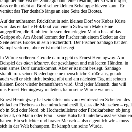
fängt der alte Fischer Santiago dann einen Marlin, der so wuchtig ist,
dass er ihn nicht an Bord seiner kleinen Schaluppe hieven kann. Er
vertäut das Tier deshalb längs an eine Seite des Bootes.
Auf der mühsamen Rückfahrt in sein kleines Dorf vor Kubas Küste
wird das einfache Holzboot von einem Schwarm Mako-Haie
angegriffen, die Raubtiere fressen den erlegten Marlin bis auf das
Gerippe ab. Am Abend kommt der Fischer mit einem Skelett an der
Seite seines Bootes in sein Fischerdorf. Der Fischer Santiago hat den
Kampf verloren, aber er ist nicht besiegt.
In Würde verlieren. Gerade darum geht es Ernest Hemingway. Am
Beispiel des
alten Mannes
, der geschlagen und mit leeren Händen, in
sein armes Dorf zurückkommt. Aber er ist nicht besiegt. Santiago
strahlt trotz seiner Niederlage eine menschliche Größe aus, gerade
auch weil er sich nicht besiegt gibt und am nächsten Tag mit seinem
kleinen Boot wieder herausfahren wird. Und jeder Mensch, das will
uns Ernest Hemingway mitteilen, kann seine Würde wahren.
Ernest Hemingway hat sein Gleichnis vom würdevollen Scheitern des
einfachen Fischers so beeindruckend erzählt, dass die Menschen – egal
ob in Süd oder Nord, ob Hochschullehrer oder Fabrikarbeiter, ob jung
oder alt, ob Mann oder Frau – seine Botschaft unterbewusst verstanden
haben. Ein schlichter und braver Mensch – also eigentlich wir – muss
sich in der Welt behaupten. Er kämpft um seine Würde.