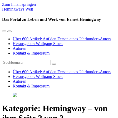
Zum Inhalt springen
Hemingways Welt
Das Portal zu Leben und Werk von Ernest Hemingway
Mobil-
Suchfeld
Menü
umschalten
Über 600 Artikel: Auf den Fersen eines Jahrhundert-Autors
umschalten
Herausgeber: Wolfgang Stock
Autoren
Kontakt & Impressum
Suchen
Über 600 Artikel: Auf den Fersen eines Jahrhundert-Autors
Herausgeber: Wolfgang Stock
Autoren
Kontakt & Impressum
Kategorie:
Hemingway – von
ihm
Seite 2 von 3