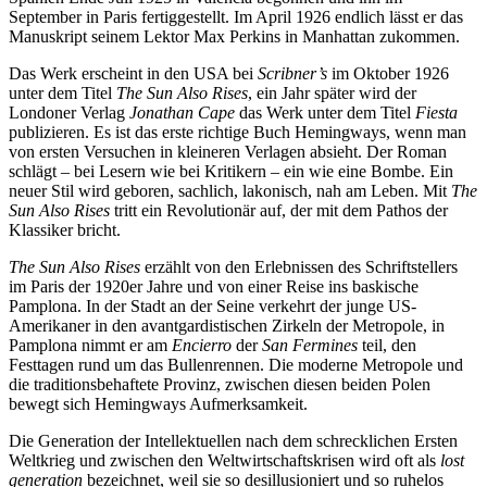
September in Paris fertiggestellt. Im April 1926 endlich lässt er das
Manuskript seinem Lektor Max Perkins in Manhattan zukommen.
Das Werk erscheint in den USA bei
Scribner’s
im Oktober 1926
unter dem Titel
The Sun Also Rises
, ein Jahr später wird der
Londoner Verlag
Jonathan Cape
das Werk unter dem Titel
Fiesta
publizieren. Es ist das erste richtige Buch Hemingways, wenn man
von ersten Versuchen in kleineren Verlagen absieht. Der Roman
schlägt – bei Lesern wie bei Kritikern – ein wie eine Bombe. Ein
neuer Stil wird geboren, sachlich, lakonisch, nah am Leben. Mit
The
Sun Also Rises
tritt ein Revolutionär auf, der mit dem Pathos der
Klassiker bricht.
The Sun Also Rises
erzählt von den Erlebnissen des Schriftstellers
im Paris der 1920er Jahre und von einer Reise ins baskische
Pamplona. In der Stadt an der Seine verkehrt der junge US-
Amerikaner in den avantgardistischen Zirkeln der Metropole, in
Pamplona nimmt er am
Encierro
der
San Fermines
teil, den
Festtagen rund um das Bullenrennen. Die moderne Metropole und
die traditionsbehaftete Provinz, zwischen diesen beiden Polen
bewegt sich Hemingways Aufmerksamkeit.
Die Generation der Intellektuellen nach dem schrecklichen Ersten
Weltkrieg und zwischen den Weltwirtschaftskrisen wird oft als
lost
generation
bezeichnet, weil sie so desillusioniert und so ruhelos