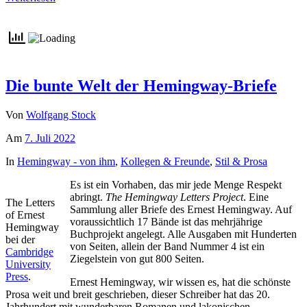
Die bunte Welt der Hemingway-Briefe
Von
Wolfgang Stock
Am
7. Juli 2022
In
Hemingway - von ihm
,
Kollegen & Freunde
,
Stil & Prosa
Es ist ein Vorhaben, das mir jede Menge Respekt
abringt.
The Hemingway Letters Project
. Eine
The Letters
Sammlung aller Briefe des Ernest Hemingway. Auf
of Ernest
voraussichtlich 17 Bände ist das mehrjährige
Hemingway
Buchprojekt angelegt. Alle Ausgaben mit Hunderten
bei der
von Seiten, allein der Band Nummer 4 ist ein
Cambridge
Ziegelstein von gut 800 Seiten.
University
Press
.
Ernest Hemingway, wir wissen es, hat die schönste
Prosa weit und breit geschrieben, dieser Schreiber hat das 20.
Jahrhundert mit wunderbaren Romanen und lakonischen