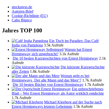
stockpress.de
Autoren-Brief
Cookie-Richtlinie (EU)
Cabo Blanco
Jahres TOP 100
Ein Tisch im Paradies: Das Café
Iruña von Pamplona
3.5k Aufrufe
Warum hat Ernest
Hemingway sich umgebracht?
3.1k Aufrufe
Die 10 besten Kurzgeschichten von Ernest Hemingway
2.1k
Aufrufe
Die kürzeste Kurzgeschichte
aller Zeiten
1.8k Aufrufe
Worum geht es bei
Hemingways ‚Der alte Mann und das Meer‘?
1.7k Aufrufe
Die 10 besten Bücher von Ernest Hemingway
1.7k Aufrufe
Ein unbeschriebenes
Blatt – Wer Ernest Hemingway als Autor wirklich entdeckte
1.7k Aufrufe
Michael Kleeberg auf der Suche nach
Ernest Hemingways letztem Geheimnis
1.5k Aufrufe