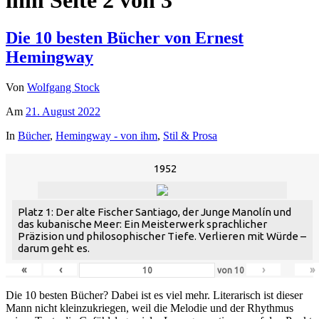
Die 10 besten Bücher von Ernest
Hemingway
Von
Wolfgang Stock
Am
21. August 2022
In
Bücher
,
Hemingway - von ihm
,
Stil & Prosa
1952
Platz 1: Der alte Fischer Santiago, der Junge Manolín und
das kubanische Meer: Ein Meisterwerk sprachlicher
Präzision und philosophischer Tiefe. Verlieren mit Würde –
darum geht es.
«
‹
›
»
von
10
Die 10 besten Bücher? Dabei ist es viel mehr. Literarisch ist dieser
Mann nicht kleinzukriegen, weil die Melodie und der Rhythmus