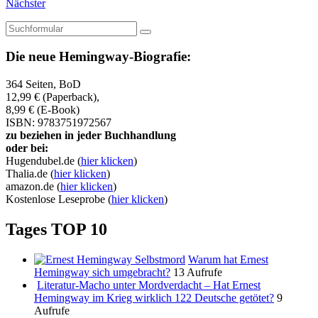
Nächster
Suchen
Die neue Hemingway-Biografie:
364 Seiten, BoD
12,99 € (Paperback),
8,99 € (E-Book)
ISBN: 9783751972567
zu beziehen in jeder Buchhandlung
oder bei:
Hugendubel.de (
hier klicken
)
Thalia.de (
hier klicken
)
amazon.de (
hier klicken
)
Kostenlose Leseprobe (
hier klicken
)
Tages TOP 10
Warum hat Ernest
Hemingway sich umgebracht?
13 Aufrufe
Literatur-Macho unter Mordverdacht – Hat Ernest
Hemingway im Krieg wirklich 122 Deutsche getötet?
9
Aufrufe