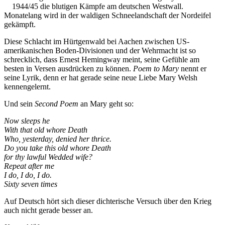
1944/45 die blutigen Kämpfe am deutschen Westwall.
Monatelang wird in der waldigen Schneelandschaft der Nordeifel
gekämpft.
Diese Schlacht im Hürtgenwald bei Aachen zwischen US-
amerikanischen Boden-Divisionen und der Wehrmacht ist so
schrecklich, dass Ernest Hemingway meint, seine Gefühle am
besten in Versen ausdrücken zu können.
Poem to Mary
nennt er
seine Lyrik, denn er hat gerade seine neue Liebe Mary Welsh
kennengelernt.
Und sein
Second Poem
an Mary geht so:
Now sleeps he
With that old whore Death
Who, yesterday, denied her thrice.
Do you take this old whore Death
for thy lawful Wedded wife?
Repeat after me
I do, I do, I do.
Sixty seven times
Auf Deutsch hört sich dieser dichterische Versuch über den Krieg
auch nicht gerade besser an.