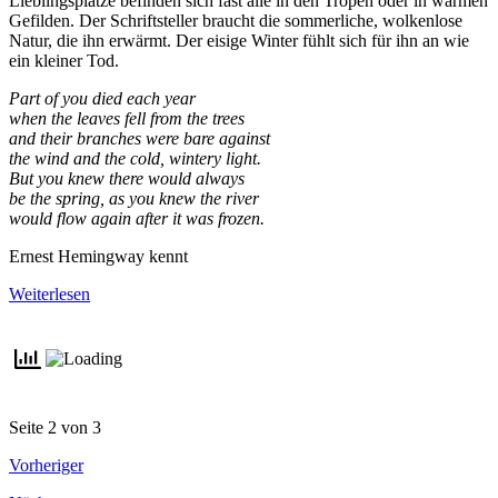
Lieblingsplätze befinden sich fast alle in den Tropen oder in warmen
Gefilden. Der Schriftsteller braucht die sommerliche, wolkenlose
Natur, die ihn erwärmt. Der eisige Winter fühlt sich für ihn an wie
ein kleiner Tod.
Part of you died each year
when the leaves fell from the trees
and their branches were bare against
the wind and the cold, wintery light.
But you knew there would always
be the spring, as you knew the river
would flow again after it was frozen.
Ernest Hemingway kennt
Weiterlesen
Seite 2 von 3
Vorheriger