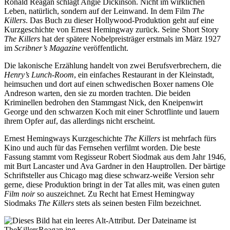
Ronald Reagan schlägt Angie Dickinson. Nicht im wirklichen
Leben, natürlich, sondern auf der Leinwand. In dem Film
The
Killers
. Das Buch zu dieser Hollywood-Produktion geht auf eine
Kurzgeschichte von Ernest Hemingway zurück. Seine Short Story
The Killers
hat der spätere Nobelpreisträger erstmals im März 1927
im
Scribner’s Magazine
veröffentlicht.
Die lakonische Erzählung handelt von zwei Berufsverbrechern, die
Henry’s Lunch-Room
, ein einfaches Restaurant in der Kleinstadt,
heimsuchen und dort auf einen schwedischen Boxer namens Ole
Andreson warten, den sie zu morden trachten. Die beiden
Kriminellen bedrohen den Stammgast Nick, den Kneipenwirt
George und den schwarzen Koch mit einer Schrotflinte und lauern
ihrem Opfer auf, das allerdings nicht erscheint.
Ernest Hemingways Kurzgeschichte
The Killers
ist mehrfach fürs
Kino und auch für das Fernsehen verfilmt worden. Die beste
Fassung stammt vom Regisseur Robert Siodmak aus dem Jahr 1946,
mit Burt Lancaster und Ava Gardner in den Hauptrollen. Der bärtige
Schriftsteller aus Chicago mag diese schwarz-weiße Version sehr
gerne, diese Produktion bringt in der Tat alles mit, was einen guten
Film noir
so auszeichnet. Zu Recht hat Ernest Hemingway
Siodmaks
The Killers
stets als seinen besten Film bezeichnet.