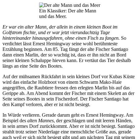
Ein Klassiker: Der alte Mann
und das Meer.
Er war ein alter Mann, der allein in einem kleinen Boot im
Golfstrom fischte, und er war jetzt vierundachtzig Tage
hintereinander hinausgefahren, ohne einen Fisch zu fangen.
So
verdichtet lässt Ernest Hemingway seine wohl berühmteste
Erzählung beginnen. Am 85. Tag fängt der alte Fischer Santiago
dann einen Marlin, der so wuchtig ist, dass er ihn nicht an Bord
seiner kleinen Schaluppe hieven kann. Er vertäut das Tier deshalb
längs an eine Seite des Bootes.
Auf der mühsamen Rückfahrt in sein kleines Dorf vor Kubas Küste
wird das einfache Holzboot von einem Schwarm Mako-Haie
angegriffen, die Raubtiere fressen den erlegten Marlin bis auf das
Gerippe ab. Am Abend kommt der Fischer mit einem Skelett an der
Seite seines Bootes in sein Fischerdorf. Der Fischer Santiago hat
den Kampf verloren, aber er ist nicht besiegt.
In Würde verlieren. Gerade darum geht es Ernest Hemingway. Am
Beispiel des
alten Mannes
, der geschlagen und mit leeren Händen,
in sein armes Dorf zurückkommt. Aber er ist nicht besiegt. Santiago
strahlt trotz seiner Niederlage eine menschliche Größe aus, gerade
auch weil er sich nicht besiegt gibt und am nächsten Tag mit seinem