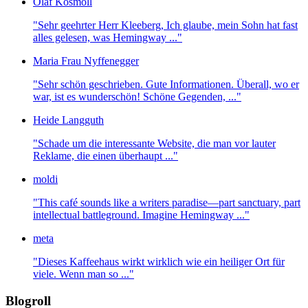
Olaf Kosmoll
"Sehr geehrter Herr Kleeberg, Ich glaube, mein Sohn hat fast
alles gelesen, was Hemingway ..."
Maria Frau Nyffenegger
"Sehr schön geschrieben. Gute Informationen. Überall, wo er
war, ist es wunderschön! Schöne Gegenden, ..."
Heide Langguth
"Schade um die interessante Website, die man vor lauter
Reklame, die einen überhaupt ..."
moldi
"This café sounds like a writers paradise—part sanctuary, part
intellectual battleground. Imagine Hemingway ..."
meta
"Dieses Kaffeehaus wirkt wirklich wie ein heiliger Ort für
viele. Wenn man so ..."
Blogroll