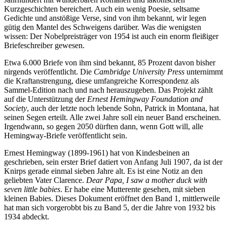
Kurzgeschichten bereichert. Auch ein wenig Poesie, seltsame
Gedichte und anstößige Verse, sind von ihm bekannt, wir legen
gütig den Mantel des Schweigens darüber. Was die wenigsten
wissen: Der Nobelpreisträger von 1954 ist auch ein enorm fleißiger
Briefeschreiber gewesen.
Etwa 6.000 Briefe von ihm sind bekannt, 85 Prozent davon bisher
nirgends veröffentlicht. Die
Cambridge University Press
unternimmt
die Kraftanstrengung, diese umfangreiche Korrespondenz als
Sammel-Edition nach und nach herauszugeben. Das Projekt zählt
auf die Unterstützung der
Ernest Hemingway Foundation and
Society
, auch der letzte noch lebende Sohn, Patrick in Montana, hat
seinen Segen erteilt. Alle zwei Jahre soll ein neuer Band erscheinen.
Irgendwann, so gegen 2050 dürften dann, wenn Gott will, alle
Hemingway-Briefe veröffentlicht sein.
Ernest Hemingway (1899-1961) hat von Kindesbeinen an
geschrieben, sein erster Brief datiert von Anfang Juli 1907, da ist der
Knirps gerade einmal sieben Jahre alt. Es ist eine Notiz an den
geliebten Vater Clarence.
Dear Papa, I saw a mother duck with
seven little babies
. Er habe eine Mutterente gesehen, mit sieben
kleinen Babies. Dieses Dokument eröffnet den Band 1, mittlerweile
hat man sich vorgerobbt bis zu Band 5, der die Jahre von 1932 bis
1934 abdeckt.