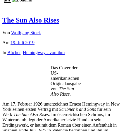
The Sun Also Rises
Von
Wolfgang Stock
Am
19. Juli 2019
In
Bücher
,
Hemingway - von ihm
Das Cover der
US-
amerikanischen
Originalausgabe
von
The Sun
Also Rises
.
Am 17. Februar 1926 unterzeichnet Ernest Hemingway in New
York seinen ersten Vertrag mit
Scribner’s and Sons
für sein
Werk
The Sun Also Rises
. Im österreichischen Schruns, im
Winterurlaub, legt der Amerikaner letzte Hand an sein
Erstlingswerk, er hat mit dem Roman über einen Aufenthalt in
Spanien Ende Juli 1925 in Valencia begonnen und ihn im