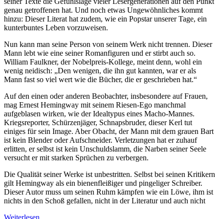
seiner Texte die Gefühlslage vieler Lesergenerationen auf den Punkt
genau getroffenen hat. Und noch etwas Ungewöhnliches kommt
hinzu: Dieser Literat hat zudem, wie ein Popstar unserer Tage, ein
kunterbuntes Leben vorzuweisen.
Nun kann man seine Person von seinem Werk nicht trennen. Dieser
Mann lebt wie eine seiner Romanfiguren und er stirbt auch so.
William Faulkner, der Nobelpreis-Kollege, meint denn, wohl ein
wenig neidisch: „Den wenigen, die ihn gut kannten, war er als
Mann fast so viel wert wie die Bücher, die er geschrieben hat.“
Auf den einen oder anderen Beobachter, insbesondere auf Frauen,
mag Ernest Hemingway mit seinem Riesen-Ego manchmal
aufgeblasen wirken, wie der Idealtypus eines Macho-Mannes.
Kriegsreporter, Schürzenjäger, Schnapsbruder, dieser Kerl tut
einiges für sein Image. Aber Obacht, der Mann mit dem grauen Bart
ist kein Blender oder Aufschneider. Verletzungen hat er zuhauf
erlitten, er selbst ist kein Unschuldslamm, die Narben seiner Seele
versucht er mit starken Sprüchen zu verbergen.
Die Qualität seiner Werke ist unbestritten. Selbst bei seinen Kritikern
gilt Hemingway als ein bienenfleißiger und pingeliger Schreiber.
Dieser Autor muss um seinen Ruhm kämpfen wie ein Löwe, ihm ist
nichts in den Schoß gefallen, nicht in der Literatur und auch nicht
Weiterlesen