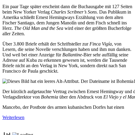
Ein paar Tage später erscheint dann die Buchausgabe mit 127 Seiten
beim New Yorker Verlag
Charles Scribner’s Sons
. Das Publikum in
Amerika schließt Ernest Hemingways Erzählung von dem alten
Fischer Santiago, dem Jungen Manolín und dem Fisch schnell ins
Herz.
The Old Man and the Sea
wird einer der größten Bucherfolge
aller Zeiten.
Über 3.800 Briefe erhält der Schriftsteller zur
Finca Vigía
, von
Lesern, die seine Novelle verschlungen haben und ihm nun danken.
Und weil bei einer Anzeige für
Ballantine
-Bier sehr auffällig seine
Adresse auf Kuba zu erkennen gewesen ist, werden die Tausende
Briefe nicht an den Verlag in New York, sondern direkt nach San
Francisco de Paula geschickt.
Der kürzlich aufgetauchte Vertrag zwischen Ernest Hemingway und
Verlagsdirektor von
Bohemia
über den Abdruck von
El Viejo y el Ma
Mancebo, der Postbote des armen kubanischen Dorfes hat einen
Weiterlesen