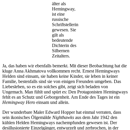
älter als
Hemingway,
ist eine
russische
Schriftstellerin
gewesen. Sie
gilt als
bedeutende
Dichterin des
Silbernen
Zeitalters.
Ja, das haben wir ebenfalls bemerkt. Mit dieser Beobachtung hat die
kluge Anna Akhmatova vollkommen recht. Ernest Hemingways
Helden sind einsam, sie haben keine Kinder, sie leben in keiner
Familie, bestenfalls sind sie von einigen Freunden umgeben. Das
Liebesleben, so es ein solches gibt, zeigt sich beladen von
Ungemach. Man fühlt und spürt es: Den Protagonisten Hemingways
fehlt es an Schutz und Geborgenheit. Am Ende des Tages ist ein
Hemingway Hero
einsam und allein.
Der wunderbare Maler Edward Hopper hat einmal verraten, dass
sein ikonisches Ölgemälde
Nighthawks
aus dem Jahr 1942 den
kühlen Helden Hemingways nachempfunden gewesen ist. Der
desillusionierte Einzelgänger, entwurzelt und zerbrochen, in der