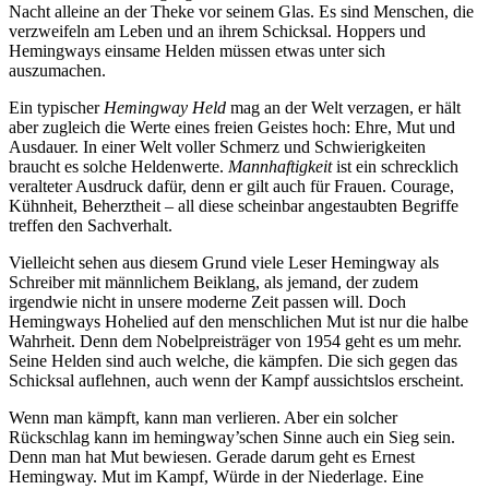
Nacht alleine an der Theke vor seinem Glas. Es sind Menschen, die
verzweifeln am Leben und an ihrem Schicksal. Hoppers und
Hemingways einsame Helden müssen etwas unter sich
auszumachen.
Ein typischer
Hemingway Held
mag an der Welt verzagen, er hält
aber zugleich die Werte eines freien Geistes hoch: Ehre, Mut und
Ausdauer. In einer Welt voller Schmerz und Schwierigkeiten
braucht es solche Heldenwerte.
Mannhaftigkeit
ist ein schrecklich
veralteter Ausdruck dafür, denn er gilt auch für Frauen. Courage,
Kühnheit, Beherztheit – all diese scheinbar angestaubten Begriffe
treffen den Sachverhalt.
Vielleicht sehen aus diesem Grund viele Leser Hemingway als
Schreiber mit männlichem Beiklang, als jemand, der zudem
irgendwie nicht in unsere moderne Zeit passen will. Doch
Hemingways Hohelied auf den menschlichen Mut ist nur die halbe
Wahrheit. Denn dem Nobelpreisträger von 1954 geht es um mehr.
Seine Helden sind auch welche, die kämpfen. Die sich gegen das
Schicksal auflehnen, auch wenn der Kampf aussichtslos erscheint.
Wenn man kämpft, kann man verlieren. Aber ein solcher
Rückschlag kann im hemingway’schen Sinne auch ein Sieg sein.
Denn man hat Mut bewiesen. Gerade darum geht es Ernest
Hemingway. Mut im Kampf, Würde in der Niederlage. Eine