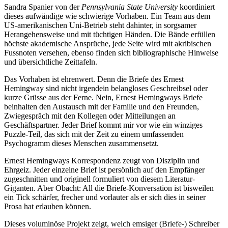
Sandra Spanier von der
Pennsylvania State University
koordiniert
dieses aufwändige wie schwierige Vorhaben. Ein Team aus dem
US-amerikanischen Uni-Betrieb steht dahinter, in sorgsamer
Herangehensweise und mit tüchtigen Händen. Die Bände erfüllen
höchste akademische Ansprüche, jede Seite wird mit akribischen
Fussnoten versehen, ebenso finden sich bibliographische Hinweise
und übersichtliche Zeittafeln.
Das Vorhaben ist ehrenwert. Denn die Briefe des Ernest
Hemingway sind nicht irgendein belangloses Geschreibsel oder
kurze Grüsse aus der Ferne. Nein, Ernest Hemingways Briefe
beinhalten den Austausch mit der Familie und den Freunden,
Zwiegespräch mit den Kollegen oder Mitteilungen an
Geschäftspartner. Jeder Brief kommt mir vor wie ein winziges
Puzzle-Teil, das sich mit der Zeit zu einem umfassenden
Psychogramm dieses Menschen zusammensetzt.
Ernest Hemingways Korrespondenz zeugt von Disziplin und
Ehrgeiz. Jeder einzelne Brief ist persönlich auf den Empfänger
zugeschnitten und originell formuliert von diesem Literatur-
Giganten. Aber Obacht: All die Briefe-Konversation ist bisweilen
ein Tick schärfer, frecher und vorlauter als er sich dies in seiner
Prosa hat erlauben können.
Dieses voluminöse Projekt zeigt, welch emsiger (Briefe-) Schreiber