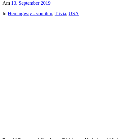
Am
13. September 2019
In
Hemingway - von ihm
,
Trivia
,
USA