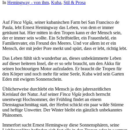
In
Hemingway - von ihm
,
Kuba
,
Stil & Prosa
Auf
Finca Vigía
, seiner kubanischen Farm bei San Francisco de
Paula, lebt Ernest Hemingway das Leben, von dem er immer
geträumt hat. Hier mitten in den Tropen kann er der Mensch sein,
der er immer sein wollte. Ein Schriftsteller, ein Frauenheld, ein
Familienvater, ein Freund des Meeres. Und vor allem ist er ein
Mensch, der mit jeder Pore merkt und spürt, dass er lebt, richtig lebt.
Das Leben fühlt sich wunderbar an, dieses unbekümmerte Leben
auf dieser heiteren Insel, die er so sehr braucht, um den Akku für
seinen hochtourigen Motor aufzuladen. Er braucht die Tropen für
den Körper und noch mehr für seine Seele, Kuba wird sein Garten
Eden mit ewigem Sonnenschein.
Üblicherweise durchlebt ein Mensch ja den jahreszeitlichen
Kreislauf der Natur. Auf seiner
Finca Vigía
jedoch herrscht
unentwegt Hochsommer, der Frühling findet an einem
Dienstagnachmittag statt, der Herbst schickt ein paar wilde Stürme
und heftige Unwetter. Der Winter bleibt ein gänzlich unbekanntes
Phänomen.
Immerfort sucht Ernest Hemingway diese Sonnensphären, seine