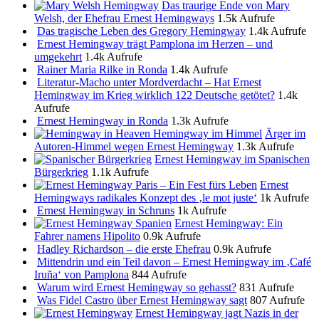
Das traurige Ende von Mary
Welsh, der Ehefrau Ernest Hemingways
1.5k Aufrufe
Das tragische Leben des Gregory Hemingway
1.4k Aufrufe
Ernest Hemingway trägt Pamplona im Herzen – und
umgekehrt
1.4k Aufrufe
Rainer Maria Rilke in Ronda
1.4k Aufrufe
Literatur-Macho unter Mordverdacht – Hat Ernest
Hemingway im Krieg wirklich 122 Deutsche getötet?
1.4k
Aufrufe
Ernest Hemingway in Ronda
1.3k Aufrufe
Ärger im
Autoren-Himmel wegen Ernest Hemingway
1.3k Aufrufe
Ernest Hemingway im Spanischen
Bürgerkrieg
1.1k Aufrufe
Ernest
Hemingways radikales Konzept des ‚le mot juste‘
1k Aufrufe
Ernest Hemingway in Schruns
1k Aufrufe
Ernest Hemingway: Ein
Fahrer namens Hipolito
0.9k Aufrufe
Hadley Richardson – die erste Ehefrau
0.9k Aufrufe
Mittendrin und ein Teil davon – Ernest Hemingway im ‚Café
Iruña‘ von Pamplona
844 Aufrufe
Warum wird Ernest Hemingway so gehasst?
831 Aufrufe
Was Fidel Castro über Ernest Hemingway sagt
807 Aufrufe
Ernest Hemingway jagt Nazis in der