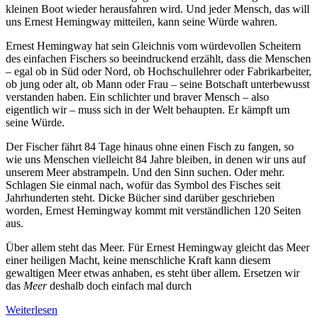
kleinen Boot wieder herausfahren wird. Und jeder Mensch, das will
uns Ernest Hemingway mitteilen, kann seine Würde wahren.
Ernest Hemingway hat sein Gleichnis vom würdevollen Scheitern
des einfachen Fischers so beeindruckend erzählt, dass die Menschen
– egal ob in Süd oder Nord, ob Hochschullehrer oder Fabrikarbeiter,
ob jung oder alt, ob Mann oder Frau – seine Botschaft unterbewusst
verstanden haben. Ein schlichter und braver Mensch – also
eigentlich wir – muss sich in der Welt behaupten. Er kämpft um
seine Würde.
Der Fischer fährt 84 Tage hinaus ohne einen Fisch zu fangen, so
wie uns Menschen vielleicht 84 Jahre bleiben, in denen wir uns auf
unserem Meer abstrampeln. Und den Sinn suchen. Oder mehr.
Schlagen Sie einmal nach, wofür das Symbol des Fisches seit
Jahrhunderten steht. Dicke Bücher sind darüber geschrieben
worden, Ernest Hemingway kommt mit verständlichen 120 Seiten
aus.
Über allem steht das Meer. Für Ernest Hemingway gleicht das Meer
einer heiligen Macht, keine menschliche Kraft kann diesem
gewaltigen Meer etwas anhaben, es steht über allem. Ersetzen wir
das
Meer
deshalb doch einfach mal durch
Weiterlesen