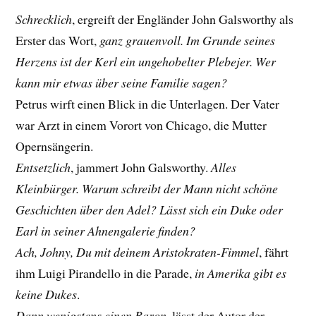
Schrecklich
, ergreift der Engländer John Galsworthy als
Erster das Wort,
ganz grauenvoll. Im Grunde seines
Herzens ist der Kerl ein ungehobelter Plebejer. Wer
kann mir etwas über seine Familie sagen?
Petrus wirft einen Blick in die Unterlagen. Der Vater
war Arzt in einem Vorort von Chicago, die Mutter
Opernsängerin.
Entsetzlich
, jammert John Galsworthy.
Alles
Kleinbürger. Warum schreibt der Mann nicht schöne
Geschichten über den Adel? Lässt sich ein Duke oder
Earl in seiner Ahnengalerie finden?
Ach, Johny, Du mit deinem Aristokraten-Fimmel
, fährt
ihm Luigi Pirandello in die Parade,
in Amerika gibt es
keine Dukes
.
Dann wenigstens einen Baron
, lässt der Autor der