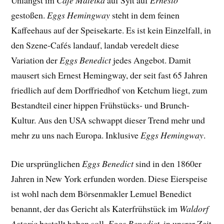
Unlängst im
Café Mateika
auf Sylt auf
Ernesto
gestoßen.
Eggs Hemingway
steht in dem feinen
Kaffeehaus auf der Speisekarte. Es ist kein Einzelfall, in
den Szene-Cafés landauf, landab veredelt diese
Variation der
Eggs Benedict
jedes Angebot. Damit
mausert sich Ernest Hemingway, der seit fast 65 Jahren
friedlich auf dem Dorffriedhof von Ketchum liegt, zum
Bestandteil einer hippen Frühstücks- und Brunch-
Kultur. Aus den USA schwappt dieser Trend mehr und
mehr zu uns nach Europa. Inklusive
Eggs Hemingway
.
Die ursprünglichen
Eggs Benedict
sind in den 1860er
Jahren in New York erfunden worden. Diese Eierspeise
ist wohl nach dem Börsenmakler Lemuel Benedict
benannt, der das Gericht als Katerfrühstück im
Waldorf
Astoria
bestellt haben soll.
Eggs Benedict
, in unsrer Zeit