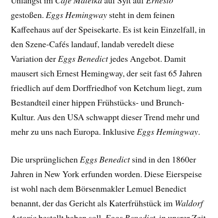
Unlängst im
Café Mateika
auf Sylt auf
Ernesto
gestoßen.
Eggs Hemingway
steht in dem feinen
Kaffeehaus auf der Speisekarte. Es ist kein Einzelfall, in
den Szene-Cafés landauf, landab veredelt diese
Variation der
Eggs Benedict
jedes Angebot. Damit
mausert sich Ernest Hemingway, der seit fast 65 Jahren
friedlich auf dem Dorffriedhof von Ketchum liegt, zum
Bestandteil einer hippen Frühstücks- und Brunch-
Kultur. Aus den USA schwappt dieser Trend mehr und
mehr zu uns nach Europa. Inklusive
Eggs Hemingway
.
Die ursprünglichen
Eggs Benedict
sind in den 1860er
Jahren in New York erfunden worden. Diese Eierspeise
ist wohl nach dem Börsenmakler Lemuel Benedict
benannt, der das Gericht als Katerfrühstück im
Waldorf
Astoria
bestellt haben soll.
Eggs Benedict
, in unsrer Zeit