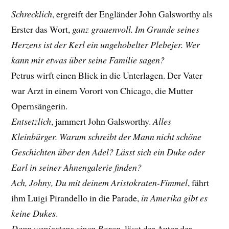
Schrecklich
, ergreift der Engländer John Galsworthy als
Erster das Wort,
ganz grauenvoll. Im Grunde seines
Herzens ist der Kerl ein ungehobelter Plebejer. Wer
kann mir etwas über seine Familie sagen?
Petrus wirft einen Blick in die Unterlagen. Der Vater
war Arzt in einem Vorort von Chicago, die Mutter
Opernsängerin.
Entsetzlich
, jammert John Galsworthy.
Alles
Kleinbürger. Warum schreibt der Mann nicht schöne
Geschichten über den Adel? Lässt sich ein Duke oder
Earl in seiner Ahnengalerie finden?
Ach, Johny, Du mit deinem Aristokraten-Fimmel
, fährt
ihm Luigi Pirandello in die Parade,
in Amerika gibt es
keine Dukes
.
Dann wenigstens einen Baron
, lässt der Autor der