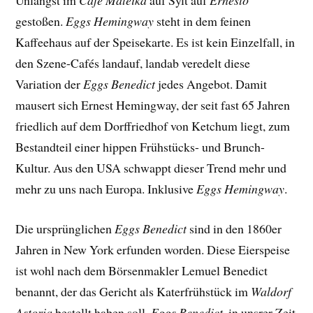
Unlängst im
Café Mateika
auf Sylt auf
Ernesto
gestoßen.
Eggs Hemingway
steht in dem feinen
Kaffeehaus auf der Speisekarte. Es ist kein Einzelfall, in
den Szene-Cafés landauf, landab veredelt diese
Variation der
Eggs Benedict
jedes Angebot. Damit
mausert sich Ernest Hemingway, der seit fast 65 Jahren
friedlich auf dem Dorffriedhof von Ketchum liegt, zum
Bestandteil einer hippen Frühstücks- und Brunch-
Kultur. Aus den USA schwappt dieser Trend mehr und
mehr zu uns nach Europa. Inklusive
Eggs Hemingway
.
Die ursprünglichen
Eggs Benedict
sind in den 1860er
Jahren in New York erfunden worden. Diese Eierspeise
ist wohl nach dem Börsenmakler Lemuel Benedict
benannt, der das Gericht als Katerfrühstück im
Waldorf
Astoria
bestellt haben soll.
Eggs Benedict
, in unsrer Zeit