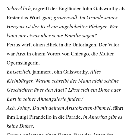
Schrecklich
, ergreift der Engländer John Galsworthy als
Erster das Wort,
ganz grauenvoll. Im Grunde seines
Herzens ist der Kerl ein ungehobelter Plebejer. Wer
kann mir etwas über seine Familie sagen?
Petrus wirft einen Blick in die Unterlagen. Der Vater
war Arzt in einem Vorort von Chicago, die Mutter
Opernsängerin.
Entsetzlich
, jammert John Galsworthy.
Alles
Kleinbürger. Warum schreibt der Mann nicht schöne
Geschichten über den Adel? Lässt sich ein Duke oder
Earl in seiner Ahnengalerie finden?
Ach, Johny, Du mit deinem Aristokraten-Fimmel
, fährt
ihm Luigi Pirandello in die Parade,
in Amerika gibt es
keine Dukes
.
Dann wenigstens einen Baron
, lässt der Autor der