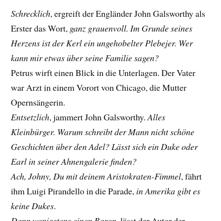
Schrecklich
, ergreift der Engländer John Galsworthy als
Erster das Wort,
ganz grauenvoll. Im Grunde seines
Herzens ist der Kerl ein ungehobelter Plebejer. Wer
kann mir etwas über seine Familie sagen?
Petrus wirft einen Blick in die Unterlagen. Der Vater
war Arzt in einem Vorort von Chicago, die Mutter
Opernsängerin.
Entsetzlich
, jammert John Galsworthy.
Alles
Kleinbürger. Warum schreibt der Mann nicht schöne
Geschichten über den Adel? Lässt sich ein Duke oder
Earl in seiner Ahnengalerie finden?
Ach, Johny, Du mit deinem Aristokraten-Fimmel
, fährt
ihm Luigi Pirandello in die Parade,
in Amerika gibt es
keine Dukes
.
Dann wenigstens einen Baron
, lässt der Autor der