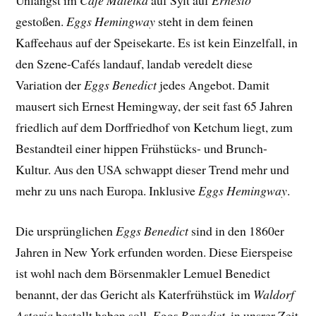
Unlängst im
Café Mateika
auf Sylt auf
Ernesto
gestoßen.
Eggs Hemingway
steht in dem feinen
Kaffeehaus auf der Speisekarte. Es ist kein Einzelfall, in
den Szene-Cafés landauf, landab veredelt diese
Variation der
Eggs Benedict
jedes Angebot. Damit
mausert sich Ernest Hemingway, der seit fast 65 Jahren
friedlich auf dem Dorffriedhof von Ketchum liegt, zum
Bestandteil einer hippen Frühstücks- und Brunch-
Kultur. Aus den USA schwappt dieser Trend mehr und
mehr zu uns nach Europa. Inklusive
Eggs Hemingway
.
Die ursprünglichen
Eggs Benedict
sind in den 1860er
Jahren in New York erfunden worden. Diese Eierspeise
ist wohl nach dem Börsenmakler Lemuel Benedict
benannt, der das Gericht als Katerfrühstück im
Waldorf
Astoria
bestellt haben soll.
Eggs Benedict
, in unsrer Zeit