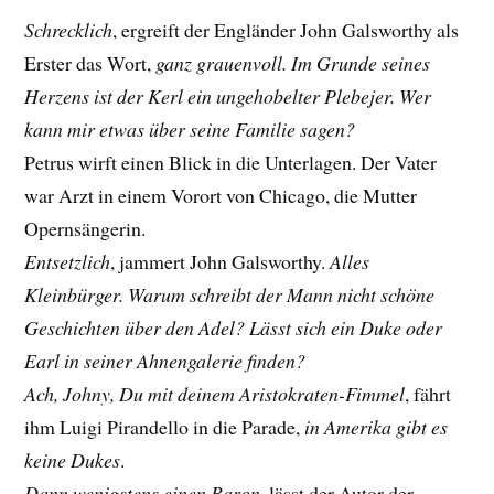
Schrecklich
, ergreift der Engländer John Galsworthy als
Erster das Wort,
ganz grauenvoll. Im Grunde seines
Herzens ist der Kerl ein ungehobelter Plebejer. Wer
kann mir etwas über seine Familie sagen?
Petrus wirft einen Blick in die Unterlagen. Der Vater
war Arzt in einem Vorort von Chicago, die Mutter
Opernsängerin.
Entsetzlich
, jammert John Galsworthy.
Alles
Kleinbürger. Warum schreibt der Mann nicht schöne
Geschichten über den Adel? Lässt sich ein Duke oder
Earl in seiner Ahnengalerie finden?
Ach, Johny, Du mit deinem Aristokraten-Fimmel
, fährt
ihm Luigi Pirandello in die Parade,
in Amerika gibt es
keine Dukes
.
Dann wenigstens einen Baron
, lässt der Autor der