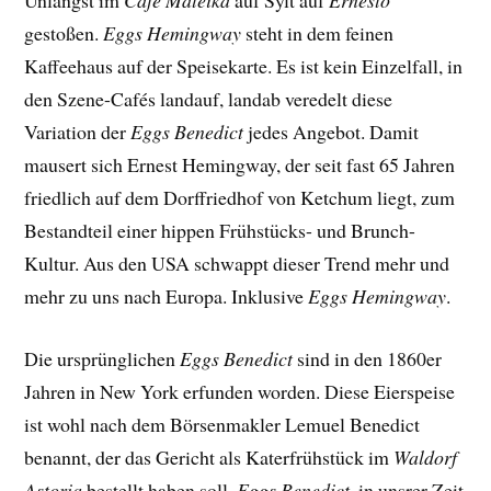
Unlängst im
Café Mateika
auf Sylt auf
Ernesto
gestoßen.
Eggs Hemingway
steht in dem feinen
Kaffeehaus auf der Speisekarte. Es ist kein Einzelfall, in
den Szene-Cafés landauf, landab veredelt diese
Variation der
Eggs Benedict
jedes Angebot. Damit
mausert sich Ernest Hemingway, der seit fast 65 Jahren
friedlich auf dem Dorffriedhof von Ketchum liegt, zum
Bestandteil einer hippen Frühstücks- und Brunch-
Kultur. Aus den USA schwappt dieser Trend mehr und
mehr zu uns nach Europa. Inklusive
Eggs Hemingway
.
Die ursprünglichen
Eggs Benedict
sind in den 1860er
Jahren in New York erfunden worden. Diese Eierspeise
ist wohl nach dem Börsenmakler Lemuel Benedict
benannt, der das Gericht als Katerfrühstück im
Waldorf
Astoria
bestellt haben soll.
Eggs Benedict
, in unsrer Zeit