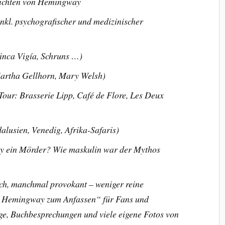
ichten von Hemingway
nkl. psychografischer und medizinischer
nca Vigía, Schruns …)
Martha Gellhorn, Mary Welsh)
-Tour: Brasserie Lipp, Café de Flore, Les Deux
alusien, Venedig, Afrika-Safaris)
y ein Mörder? Wie maskulin war der Mythos
isch, manchmal provokant – weniger reine
r „Hemingway zum Anfassen“ für Fans und
äge, Buchbesprechungen und viele eigene Fotos von