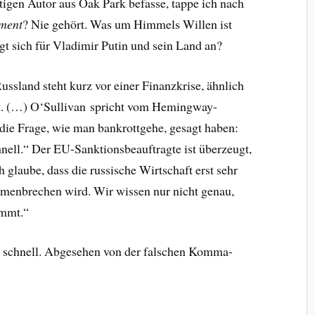
tigen Autor aus Oak Park befasse, tappe ich nach
ment
? Nie gehört. Was um Himmels Willen ist
t sich für Vladimir Putin und sein Land an?
Russland steht kurz vor einer Finanzkrise, ähnlich
at. (…) O‘Sullivan spricht vom Hemingway-
ie Frage, wie man bankrottgehe, gesagt haben:
hnell.“ Der EU-Sanktionsbeauftragte ist überzeugt,
h glaube, dass die russische Wirtschaft erst sehr
menbrechen wird. Wir wissen nur nicht genau,
mmt.“
r schnell. Abgesehen von der falschen Komma-