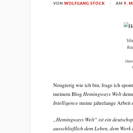
VON
WOLFGANG STOCK
AM
9. 
Sti
Ron
Hem
Neugierig wie ich bin, frage ich spo
meinem Blog
Hemingways Welt
denn 
Intelligence
meine jahrelange Arbeit 
„Hemingways Welt“ ist ein deutschspr
ausschließlich dem Leben, dem Werk