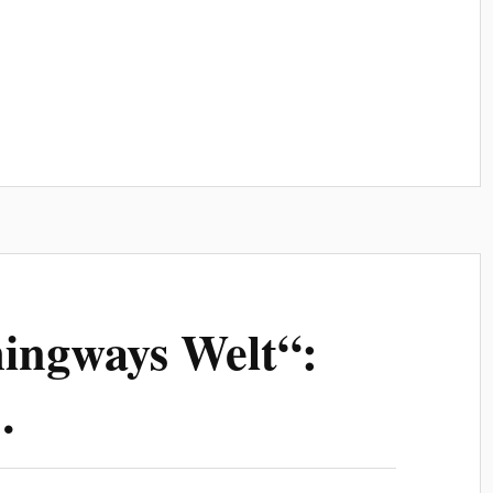
ingways Welt“:
…