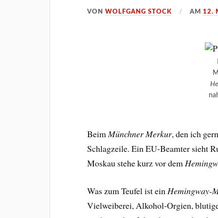
VON
WOLFGANG STOCK
AM
12.
M
He
na
Beim
Münchner Merkur
, den ich ger
Schlagzeile. Ein EU-Beamter sieht 
Moskau stehe kurz vor dem
Hemingw
Was zum Teufel ist ein
Hemingway-M
Vielweiberei, Alkohol-Orgien, blutig