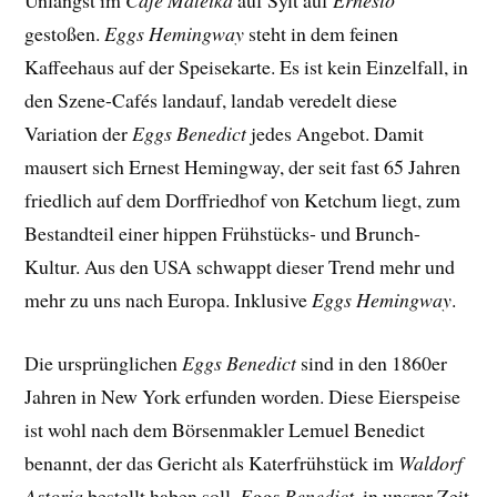
Unlängst im
Café Mateika
auf Sylt auf
Ernesto
gestoßen.
Eggs Hemingway
steht in dem feinen
Kaffeehaus auf der Speisekarte. Es ist kein Einzelfall, in
den Szene-Cafés landauf, landab veredelt diese
Variation der
Eggs Benedict
jedes Angebot. Damit
mausert sich Ernest Hemingway, der seit fast 65 Jahren
friedlich auf dem Dorffriedhof von Ketchum liegt, zum
Bestandteil einer hippen Frühstücks- und Brunch-
Kultur. Aus den USA schwappt dieser Trend mehr und
mehr zu uns nach Europa. Inklusive
Eggs Hemingway
.
Die ursprünglichen
Eggs Benedict
sind in den 1860er
Jahren in New York erfunden worden. Diese Eierspeise
ist wohl nach dem Börsenmakler Lemuel Benedict
benannt, der das Gericht als Katerfrühstück im
Waldorf
Astoria
bestellt haben soll.
Eggs Benedict
, in unsrer Zeit