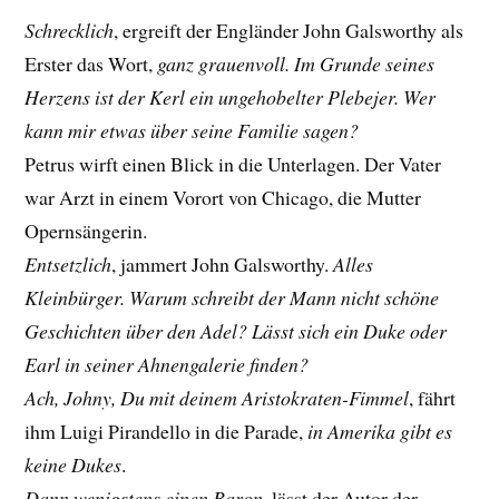
Schrecklich
, ergreift der Engländer John Galsworthy als
Erster das Wort,
ganz grauenvoll. Im Grunde seines
Herzens ist der Kerl ein ungehobelter Plebejer. Wer
kann mir etwas über seine Familie sagen?
Petrus wirft einen Blick in die Unterlagen. Der Vater
war Arzt in einem Vorort von Chicago, die Mutter
Opernsängerin.
Entsetzlich
, jammert John Galsworthy.
Alles
Kleinbürger. Warum schreibt der Mann nicht schöne
Geschichten über den Adel? Lässt sich ein Duke oder
Earl in seiner Ahnengalerie finden?
Ach, Johny, Du mit deinem Aristokraten-Fimmel
, fährt
ihm Luigi Pirandello in die Parade,
in Amerika gibt es
keine Dukes
.
Dann wenigstens einen Baron
, lässt der Autor der