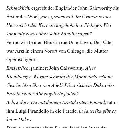
Schrecklich
, ergreift der Engländer John Galsworthy als
Erster das Wort,
ganz grauenvoll. Im Grunde seines
Herzens ist der Kerl ein ungehobelter Plebejer. Wer
kann mir etwas über seine Familie sagen?
Petrus wirft einen Blick in die Unterlagen. Der Vater
war Arzt in einem Vorort von Chicago, die Mutter
Opernsängerin.
Entsetzlich
, jammert John Galsworthy.
Alles
Kleinbürger. Warum schreibt der Mann nicht schöne
Geschichten über den Adel? Lässt sich ein Duke oder
Earl in seiner Ahnengalerie finden?
Ach, Johny, Du mit deinem Aristokraten-Fimmel
, fährt
ihm Luigi Pirandello in die Parade,
in Amerika gibt es
keine Dukes
.
Dann wenigstens einen Baron
, lässt der Autor der