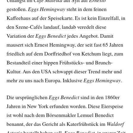
Unlängst im
Café Mateika
auf Sylt auf
Ernesto
gestoßen.
Eggs Hemingway
steht in dem feinen
Kaffeehaus auf der Speisekarte. Es ist kein Einzelfall, in
den Szene-Cafés landauf, landab veredelt diese
Variation der
Eggs Benedict
jedes Angebot. Damit
mausert sich Ernest Hemingway, der seit fast 65 Jahren
friedlich auf dem Dorffriedhof von Ketchum liegt, zum
Bestandteil einer hippen Frühstücks- und Brunch-
Kultur. Aus den USA schwappt dieser Trend mehr und
mehr zu uns nach Europa. Inklusive
Eggs Hemingway
.
Die ursprünglichen
Eggs Benedict
sind in den 1860er
Jahren in New York erfunden worden. Diese Eierspeise
ist wohl nach dem Börsenmakler Lemuel Benedict
benannt, der das Gericht als Katerfrühstück im
Waldorf
Astoria
bestellt haben soll.
Eggs Benedict
, in unsrer Zeit