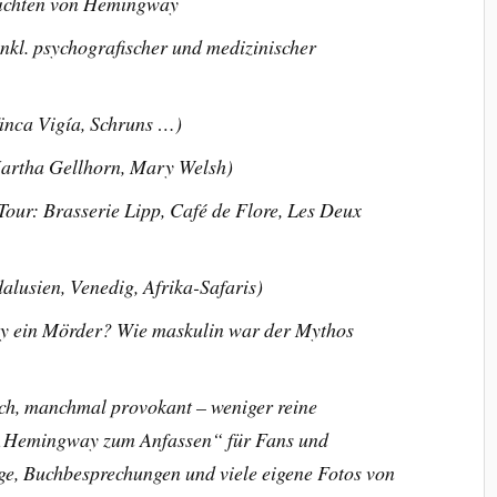
ichten von Hemingway
nkl. psychografischer und medizinischer
nca Vigía, Schruns …)
Martha Gellhorn, Mary Welsh)
-Tour: Brasserie Lipp, Café de Flore, Les Deux
alusien, Venedig, Afrika-Safaris)
y ein Mörder? Wie maskulin war der Mythos
isch, manchmal provokant – weniger reine
r „Hemingway zum Anfassen“ für Fans und
äge, Buchbesprechungen und viele eigene Fotos von