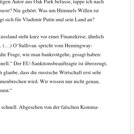
tigen Autor aus Oak Park befasse, tappe ich nach
ment
? Nie gehört. Was um Himmels Willen ist
t sich für Vladimir Putin und sein Land an?
Russland steht kurz vor einer Finanzkrise, ähnlich
at. (…) O‘Sullivan spricht vom Hemingway-
ie Frage, wie man bankrottgehe, gesagt haben:
hnell.“ Der EU-Sanktionsbeauftragte ist überzeugt,
h glaube, dass die russische Wirtschaft erst sehr
menbrechen wird. Wir wissen nur nicht genau,
mmt.“
r schnell. Abgesehen von der falschen Komma-