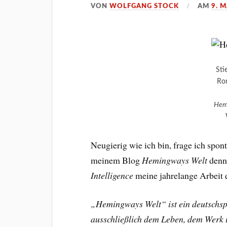
VON
WOLFGANG STOCK
AM
9. 
Sti
Ron
Hem
Neugierig wie ich bin, frage ich spo
meinem Blog
Hemingways Welt
denn 
Intelligence
meine jahrelange Arbeit 
„Hemingways Welt“ ist ein deutschspr
ausschließlich dem Leben, dem Werk