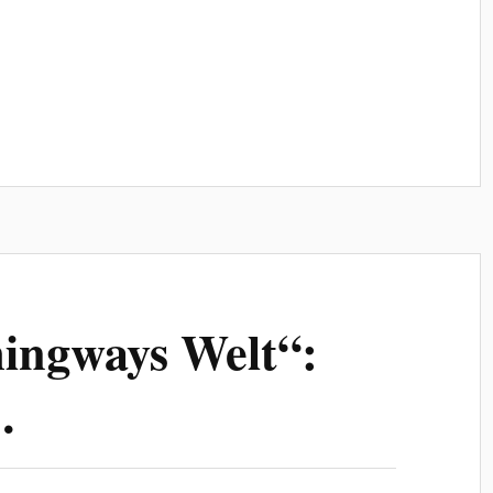
ingways Welt“:
…