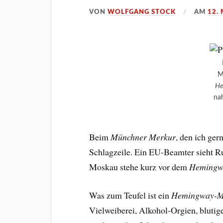
VON
WOLFGANG STOCK
AM
12.
M
He
na
Beim
Münchner Merkur
, den ich ger
Schlagzeile. Ein EU-Beamter sieht 
Moskau stehe kurz vor dem
Hemingw
Was zum Teufel ist ein
Hemingway-M
Vielweiberei, Alkohol-Orgien, blutig