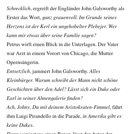
Schrecklich
, ergreift der Engländer John Galsworthy als
Erster das Wort,
ganz grauenvoll. Im Grunde seines
Herzens ist der Kerl ein ungehobelter Plebejer. Wer
kann mir etwas über seine Familie sagen?
Petrus wirft einen Blick in die Unterlagen. Der Vater
war Arzt in einem Vorort von Chicago, die Mutter
Opernsängerin.
Entsetzlich
, jammert John Galsworthy.
Alles
Kleinbürger. Warum schreibt der Mann nicht schöne
Geschichten über den Adel? Lässt sich ein Duke oder
Earl in seiner Ahnengalerie finden?
Ach, Johny, Du mit deinem Aristokraten-Fimmel
, fährt
ihm Luigi Pirandello in die Parade,
in Amerika gibt es
keine Dukes
.
Dann wenigstens einen Baron
, lässt der Autor der