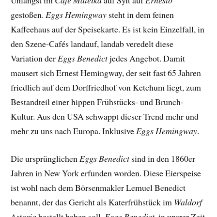
Unlängst im
Café Mateika
auf Sylt auf
Ernesto
gestoßen.
Eggs Hemingway
steht in dem feinen
Kaffeehaus auf der Speisekarte. Es ist kein Einzelfall, in
den Szene-Cafés landauf, landab veredelt diese
Variation der
Eggs Benedict
jedes Angebot. Damit
mausert sich Ernest Hemingway, der seit fast 65 Jahren
friedlich auf dem Dorffriedhof von Ketchum liegt, zum
Bestandteil einer hippen Frühstücks- und Brunch-
Kultur. Aus den USA schwappt dieser Trend mehr und
mehr zu uns nach Europa. Inklusive
Eggs Hemingway
.
Die ursprünglichen
Eggs Benedict
sind in den 1860er
Jahren in New York erfunden worden. Diese Eierspeise
ist wohl nach dem Börsenmakler Lemuel Benedict
benannt, der das Gericht als Katerfrühstück im
Waldorf
Astoria
bestellt haben soll.
Eggs Benedict
, in unsrer Zeit