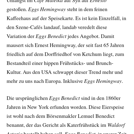
Unlängst im
Café Mateika
auf Sylt auf
Ernesto
gestoßen.
Eggs Hemingway
steht in dem feinen
Kaffeehaus auf der Speisekarte. Es ist kein Einzelfall, in
den Szene-Cafés landauf, landab veredelt diese
Variation der
Eggs Benedict
jedes Angebot. Damit
mausert sich Ernest Hemingway, der seit fast 65 Jahren
friedlich auf dem Dorffriedhof von Ketchum liegt, zum
Bestandteil einer hippen Frühstücks- und Brunch-
Kultur. Aus den USA schwappt dieser Trend mehr und
mehr zu uns nach Europa. Inklusive
Eggs Hemingway
.
Die ursprünglichen
Eggs Benedict
sind in den 1860er
Jahren in New York erfunden worden. Diese Eierspeise
ist wohl nach dem Börsenmakler Lemuel Benedict
benannt, der das Gericht als Katerfrühstück im
Waldorf
Astoria
bestellt haben soll.
Eggs Benedict
, in unsrer Zeit