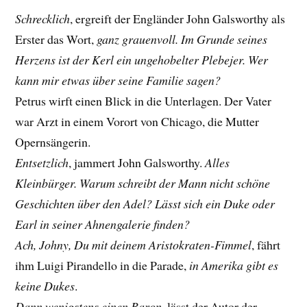
Schrecklich
, ergreift der Engländer John Galsworthy als
Erster das Wort,
ganz grauenvoll. Im Grunde seines
Herzens ist der Kerl ein ungehobelter Plebejer. Wer
kann mir etwas über seine Familie sagen?
Petrus wirft einen Blick in die Unterlagen. Der Vater
war Arzt in einem Vorort von Chicago, die Mutter
Opernsängerin.
Entsetzlich
, jammert John Galsworthy.
Alles
Kleinbürger. Warum schreibt der Mann nicht schöne
Geschichten über den Adel? Lässt sich ein Duke oder
Earl in seiner Ahnengalerie finden?
Ach, Johny, Du mit deinem Aristokraten-Fimmel
, fährt
ihm Luigi Pirandello in die Parade,
in Amerika gibt es
keine Dukes
.
Dann wenigstens einen Baron
, lässt der Autor der